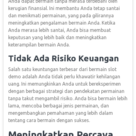
Anda dapat bermain tanpa merasa terbebani oleh
kerugian finansial. Ini membantu Anda tetap santai
dan menikmati permainan, yang pada gilirannya
meningkatkan pengalaman bermain Anda. Ketika
Anda merasa lebih santai, Anda bisa membuat
keputusan yang lebih baik dan meningkatkan
keterampilan bermain Anda.
Tidak Ada Risiko Keuangan
Salah satu keuntungan terbesar dari bermain slot
demo adalah Anda tidak perlu khawatir kehilangan
uang. Ini memungkinkan Anda untuk bereksperimen
dengan berbagai strategi dan pendekatan permainan
tanpa takut mengambil risiko. Anda bisa bermain lebih
lama, mencoba berbagai jenis permainan, dan
mengembangkan pemahaman yang lebih dalam
tentang cara bermain dengan sukses.
Meningkatkan Percaya