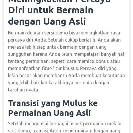
Diri untuk Bermain
dengan Uang Asli
Bermain dengan versi demo bisa meningkatkan rasa
percaya diri Anda. Setelah cukup berlatih, Anda akan
merasa lebih siap untuk bermain dengan uang
sungguhan karena Anda telah mempelajari banyak hal
tentang permainan, seperti cara memicu bonus atau
memanfaatkan fitur-fitur khusus. Percaya diri yang
lebih besar akan membantu Anda membuat keputusan
yang lebih baik ketika akhirnya bermain dengan
taruhan nyata.
Transisi yang Mulus ke
Permainan Uang Asli
Setelah menguasai berbagai aspek permainan melalui
slot demo, transisi Anda ke permainan dengan uang