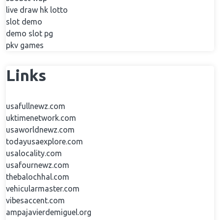
live draw hk lotto
slot demo
demo slot pg
pkv games
Links
usafullnewz.com
uktimenetwork.com
usaworldnewz.com
todayusaexplore.com
usalocality.com
usafournewz.com
thebalochhal.com
vehicularmaster.com
vibesaccent.com
ampajavierdemiguel.org