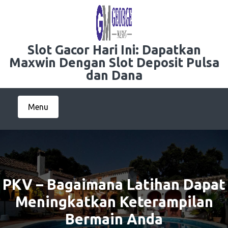
Skip
to
content
Slot Gacor Hari Ini: Dapatkan
Maxwin Dengan Slot Deposit Pulsa
dan Dana
Menu
PKV – Bagaimana Latihan Dapat
Meningkatkan Keterampilan
Bermain Anda