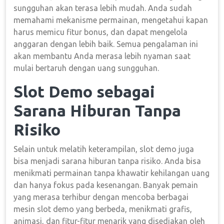
sungguhan akan terasa lebih mudah. Anda sudah
memahami mekanisme permainan, mengetahui kapan
harus memicu fitur bonus, dan dapat mengelola
anggaran dengan lebih baik. Semua pengalaman ini
akan membantu Anda merasa lebih nyaman saat
mulai bertaruh dengan uang sungguhan.
Slot Demo sebagai
Sarana Hiburan Tanpa
Risiko
Selain untuk melatih keterampilan, slot demo juga
bisa menjadi sarana hiburan tanpa risiko. Anda bisa
menikmati permainan tanpa khawatir kehilangan uang
dan hanya fokus pada kesenangan. Banyak pemain
yang merasa terhibur dengan mencoba berbagai
mesin slot demo yang berbeda, menikmati grafis,
animasi, dan fitur-fitur menarik yang disediakan oleh