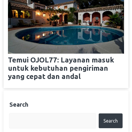
Temui OJOL77: Layanan masuk
untuk kebutuhan pengiriman
yang cepat dan andal
Search
Search