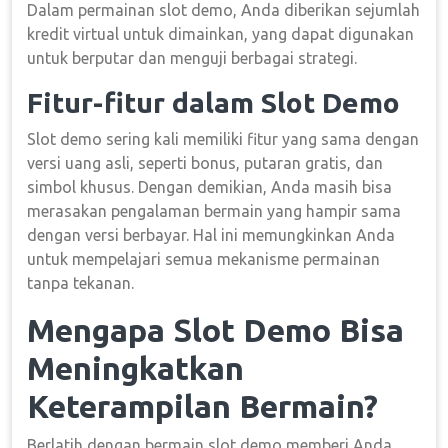
Dalam permainan slot demo, Anda diberikan sejumlah
kredit virtual untuk dimainkan, yang dapat digunakan
untuk berputar dan menguji berbagai strategi.
Fitur-fitur dalam Slot Demo
Slot demo sering kali memiliki fitur yang sama dengan
versi uang asli, seperti bonus, putaran gratis, dan
simbol khusus. Dengan demikian, Anda masih bisa
merasakan pengalaman bermain yang hampir sama
dengan versi berbayar. Hal ini memungkinkan Anda
untuk mempelajari semua mekanisme permainan
tanpa tekanan.
Mengapa Slot Demo Bisa
Meningkatkan
Keterampilan Bermain?
Berlatih dengan bermain slot demo memberi Anda