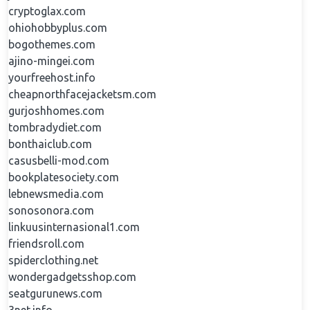
cryptoglax.com
ohiohobbyplus.com
bogothemes.com
ajino-mingei.com
yourfreehost.info
cheapnorthfacejacketsm.com
gurjoshhomes.com
tombradydiet.com
bonthaiclub.com
casusbelli-mod.com
bookplatesociety.com
lebnewsmedia.com
sonosonora.com
linkuusinternasional1.com
friendsroll.com
spiderclothing.net
wondergadgetsshop.com
seatgurunews.com