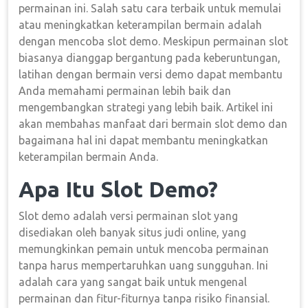
permainan ini. Salah satu cara terbaik untuk memulai
atau meningkatkan keterampilan bermain adalah
dengan mencoba slot demo. Meskipun permainan slot
biasanya dianggap bergantung pada keberuntungan,
latihan dengan bermain versi demo dapat membantu
Anda memahami permainan lebih baik dan
mengembangkan strategi yang lebih baik. Artikel ini
akan membahas manfaat dari bermain slot demo dan
bagaimana hal ini dapat membantu meningkatkan
keterampilan bermain Anda.
Apa Itu Slot Demo?
Slot demo adalah versi permainan slot yang
disediakan oleh banyak situs judi online, yang
memungkinkan pemain untuk mencoba permainan
tanpa harus mempertaruhkan uang sungguhan. Ini
adalah cara yang sangat baik untuk mengenal
permainan dan fitur-fiturnya tanpa risiko finansial.