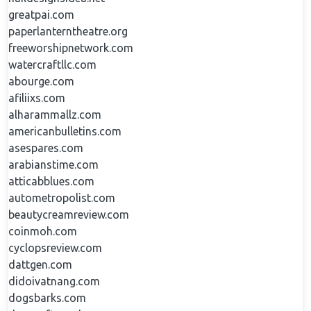
greatpai.com
paperlanterntheatre.org
freeworshipnetwork.com
watercraftllc.com
abourge.com
afiliixs.com
alharammallz.com
americanbulletins.com
asespares.com
arabianstime.com
atticabblues.com
autometropolist.com
beautycreamreview.com
coinmoh.com
cyclopsreview.com
dattgen.com
didoivatnang.com
dogsbarks.com