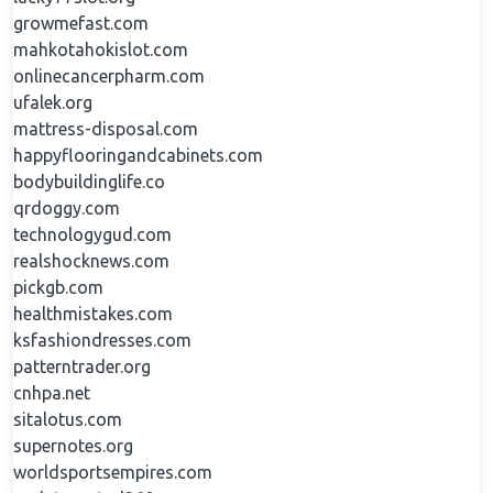
growmefast.com
mahkotahokislot.com
onlinecancerpharm.com
ufalek.org
mattress-disposal.com
happyflooringandcabinets.com
bodybuildinglife.co
qrdoggy.com
technologygud.com
realshocknews.com
pickgb.com
healthmistakes.com
ksfashiondresses.com
patterntrader.org
cnhpa.net
sitalotus.com
supernotes.org
worldsportsempires.com