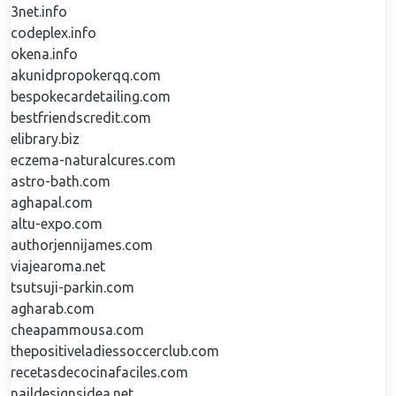
3net.info
codeplex.info
okena.info
akunidpropokerqq.com
bespokecardetailing.com
bestfriendscredit.com
elibrary.biz
eczema-naturalcures.com
astro-bath.com
aghapal.com
altu-expo.com
authorjennijames.com
viajearoma.net
tsutsuji-parkin.com
agharab.com
cheapammousa.com
thepositiveladiessoccerclub.com
recetasdecocinafaciles.com
naildesignsidea.net