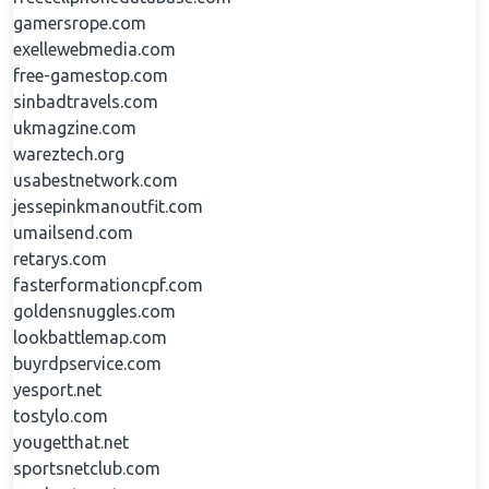
gamersrope.com
exellewebmedia.com
free-gamestop.com
sinbadtravels.com
ukmagzine.com
wareztech.org
usabestnetwork.com
jessepinkmanoutfit.com
umailsend.com
retarys.com
fasterformationcpf.com
goldensnuggles.com
lookbattlemap.com
buyrdpservice.com
yesport.net
tostylo.com
yougetthat.net
sportsnetclub.com