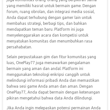
yang memiliki hasrat untuk bermain game. Dengan
forum, ruang obrolan, dan integrasi media sosial,
Anda dapat terhubung dengan gamer lain untuk
membahas strategi, berbagi tips, dan bahkan
mendapatkan teman baru. Platform ini juga
menyelenggarakan acara dan kompetisi untuk
menyatukan komunitas dan menumbuhkan rasa
persahabatan.
Selain perpustakaan gim dan fitur komunitas yang
luas, OnePlay77 juga menawarkan pengalaman
bermain yang aman dan andal. Platform ini
menggunakan teknologi enkripsi canggih untuk
melindungi informasi pribadi Anda dan memastikan
bahwa sesi game Anda aman dan aman. Dengan
OnePlay77, Anda dapat bermain dengan ketenangan
pikiran mengetahui bahwa data Anda dilindungi.
Jika Anda ingin melepaskan potensi permainan Anda