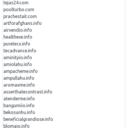
tejas24.com
poolturbo.com
prachestait.com
artforafghans.info
airvendio.info
healthexe.info
puretecx.info
tecadvance.info
aminityio.info
amiolahu.info
ampacheme.info
ampullahu.info
aromaxme.info
asserthatecontrast.info
atenderme.info
bangumiio.info
bekosunhu.info
beneficialgrandiose.info
blomaio.info