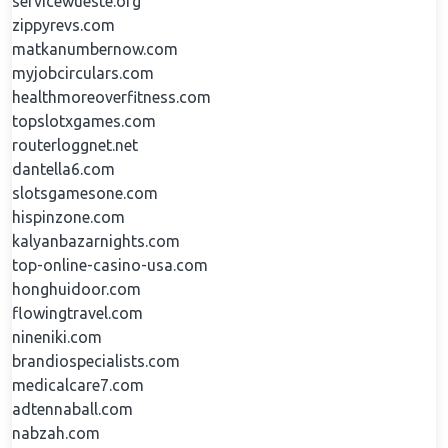
servicewueste.org
zippyrevs.com
matkanumbernow.com
myjobcirculars.com
healthmoreoverfitness.com
topslotxgames.com
routerloggnet.net
dantella6.com
slotsgamesone.com
hispinzone.com
kalyanbazarnights.com
top-online-casino-usa.com
honghuidoor.com
flowingtravel.com
nineniki.com
brandiospecialists.com
medicalcare7.com
adtennaball.com
nabzah.com