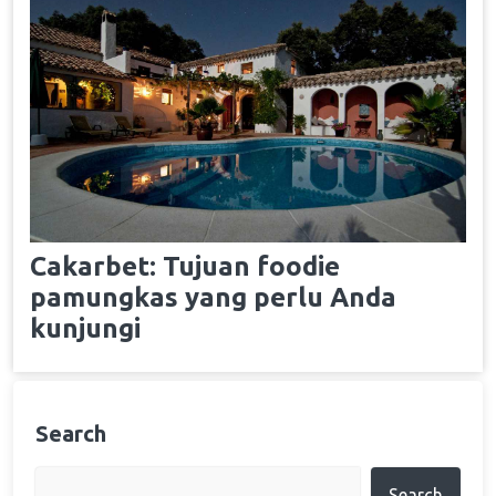
Cakarbet: Tujuan foodie
pamungkas yang perlu Anda
kunjungi
Search
Search