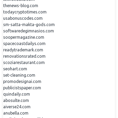
thenews-blog.com
todaycryptotimes.com
usabonuscodes.com
sm-satta-makta-gods.com
softwaredegimnasios.com
soopermagazine.com
spacecoastdailys.com
readytrademark.com
renovationsrated.com
scoziarestaurant.com
seohart.com
set-cleaning.com
promodesignai.com
publicistspaper.com
quindaily.com
abosulte.com
aiverse24.com
anubella.com