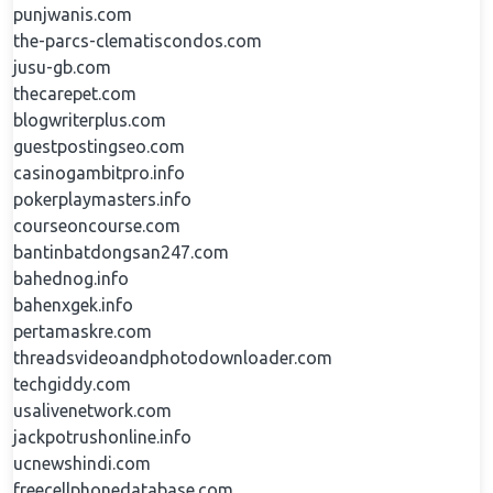
punjwanis.com
the-parcs-clematiscondos.com
jusu-gb.com
thecarepet.com
blogwriterplus.com
guestpostingseo.com
casinogambitpro.info
pokerplaymasters.info
courseoncourse.com
bantinbatdongsan247.com
bahednog.info
bahenxgek.info
pertamaskre.com
threadsvideoandphotodownloader.com
techgiddy.com
usalivenetwork.com
jackpotrushonline.info
ucnewshindi.com
freecellphonedatabase.com