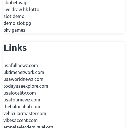
sbobet wap
live draw hk lotto
slot demo
demo slot pg
pkv games
Links
usafullnewz.com
uktimenetwork.com
usaworldnewz.com
todayusaexplore.com
usalocality.com
usafournewz.com
thebalochhal.com
vehicularmaster.com
vibesaccent.com
ampajavierdemiguel.org