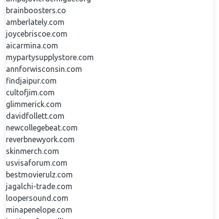
brainboosters.co
amberlately.com
joycebriscoe.com
aicarmina.com
mypartysupplystore.com
annforwisconsin.com
findjaipur.com
cultofjim.com
glimmerick.com
davidfollett.com
newcollegebeat.com
reverbnewyork.com
skinmerch.com
usvisaforum.com
bestmovierulz.com
jagalchi-trade.com
loopersound.com
minapenelope.com