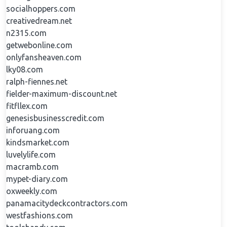
socialhoppers.com
creativedream.net
n2315.com
getwebonline.com
onlyfansheaven.com
lky08.com
ralph-fiennes.net
fielder-maximum-discount.net
fitfllex.com
genesisbusinesscredit.com
inforuang.com
kindsmarket.com
luvelylife.com
macramb.com
mypet-diary.com
oxweekly.com
panamacitydeckcontractors.com
westfashions.com