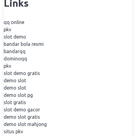
Links
qq online
pkv
slot demo
bandar bola resmi
bandarqq
dominoqq
pkv
slot demo gratis
demo slot
demo slot
demo slot pg
slot gratis
slot demo gacor
demo slot gratis
demo slot mahjong
situs pkv