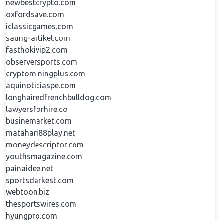
newbestcrypto.com
oxfordsave.com
iclassicgames.com
saung-artikel.com
fasthokivip2.com
observersports.com
cryptominingplus.com
aquinoticiaspe.com
longhairedfrenchbulldog.com
lawyersforhire.co
businemarket.com
matahari88play.net
moneydescriptor.com
youthsmagazine.com
painaidee.net
sportsdarkest.com
webtoon.biz
thesportswires.com
hyungpro.com