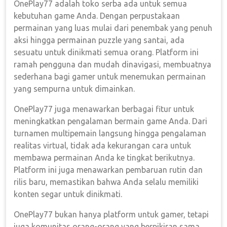
OnePlay77 adalah toko serba ada untuk semua
kebutuhan game Anda. Dengan perpustakaan
permainan yang luas mulai dari penembak yang penuh
aksi hingga permainan puzzle yang santai, ada
sesuatu untuk dinikmati semua orang. Platform ini
ramah pengguna dan mudah dinavigasi, membuatnya
sederhana bagi gamer untuk menemukan permainan
yang sempurna untuk dimainkan.
OnePlay77 juga menawarkan berbagai fitur untuk
meningkatkan pengalaman bermain game Anda. Dari
turnamen multipemain langsung hingga pengalaman
realitas virtual, tidak ada kekurangan cara untuk
membawa permainan Anda ke tingkat berikutnya.
Platform ini juga menawarkan pembaruan rutin dan
rilis baru, memastikan bahwa Anda selalu memiliki
konten segar untuk dinikmati.
OnePlay77 bukan hanya platform untuk gamer, tetapi
juga komunitas orang-orang yang berpikiran sama