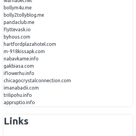
warnabet.net
bollym4u.me
bolly2tollyblog.me
pandaclub.me
flyttevask.io
byhous.com
hartfordplazahotel.com
m-918kissapk.com
nabavkame.info
gakbiasa.com
iflowerhu.info
chicagocrystalconnection.com
imanabadii.com
trilipohu.info
appruptio.info
Links