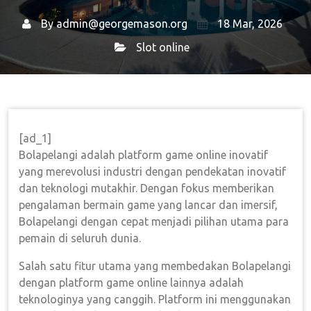
By
admin@georgemason.org
18 Mar, 2026
Slot online
Home
Slot Online
→
→ Pandangan Dalam: Bagaimana
Bolapelangi Merevolusi Industri Game Online
[ad_1]
Bolapelangi adalah platform game online inovatif
yang merevolusi industri dengan pendekatan inovatif
dan teknologi mutakhir. Dengan fokus memberikan
pengalaman bermain game yang lancar dan imersif,
Bolapelangi dengan cepat menjadi pilihan utama para
pemain di seluruh dunia.
Salah satu fitur utama yang membedakan Bolapelangi
dengan platform game online lainnya adalah
teknologinya yang canggih. Platform ini menggunakan