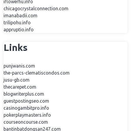
iflowerhu.info
chicagocrystalconnection.com
imanabadii.com
trilipohu.info
appruptio.info
Links
punjwanis.com
the-parcs-clematiscondos.com
jusu-gb.com
thecarepet.com
blogwriterplus.com
guestpostingseo.com
casinogambitpro.info
pokerplaymasters.info
courseoncourse.com
bantinbatdongsan247.com