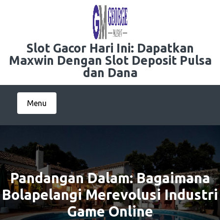
Skip
to
content
Slot Gacor Hari Ini: Dapatkan
Maxwin Dengan Slot Deposit Pulsa
dan Dana
Menu
Pandangan Dalam: Bagaimana
Bolapelangi Merevolusi Industri
Game Online