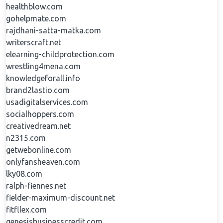
healthblow.com
gohelpmate.com
rajdhani-satta-matka.com
writerscraft.net
elearning-childprotection.com
wrestling4mena.com
knowledgeforall.info
brand2lastio.com
usadigitalservices.com
socialhoppers.com
creativedream.net
n2315.com
getwebonline.com
onlyfansheaven.com
lky08.com
ralph-fiennes.net
fielder-maximum-discount.net
fitfllex.com
genesisbusinesscredit.com