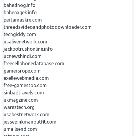
bahednog.info
bahenxgek.info
pertamaskre.com
threadsvideoandphotodownloader.com
techgiddy.com
usalivenetwork.com
jackpotrushonline.info
ucnewshindi.com
freecellphonedatabase.com
gamersrope.com
exellewebmedia.com
free-gamestop.com
sinbadtravels.com
ukmagzine.com
wareztech.org
usabestnetwork.com
jessepinkmanoutfit.com
umailsend.com