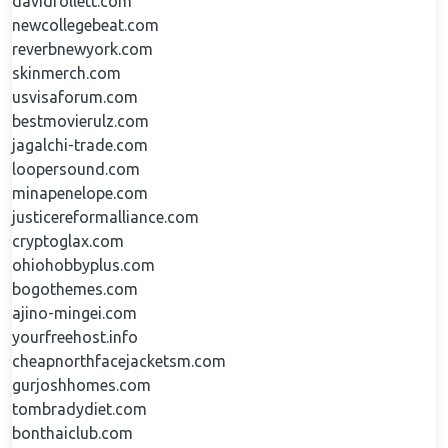
davidfollett.com
newcollegebeat.com
reverbnewyork.com
skinmerch.com
usvisaforum.com
bestmovierulz.com
jagalchi-trade.com
loopersound.com
minapenelope.com
justicereformalliance.com
cryptoglax.com
ohiohobbyplus.com
bogothemes.com
ajino-mingei.com
yourfreehost.info
cheapnorthfacejacketsm.com
gurjoshhomes.com
tombradydiet.com
bonthaiclub.com