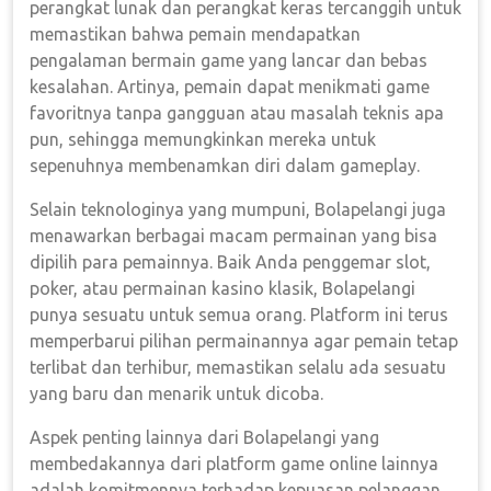
perangkat lunak dan perangkat keras tercanggih untuk
memastikan bahwa pemain mendapatkan
pengalaman bermain game yang lancar dan bebas
kesalahan. Artinya, pemain dapat menikmati game
favoritnya tanpa gangguan atau masalah teknis apa
pun, sehingga memungkinkan mereka untuk
sepenuhnya membenamkan diri dalam gameplay.
Selain teknologinya yang mumpuni, Bolapelangi juga
menawarkan berbagai macam permainan yang bisa
dipilih para pemainnya. Baik Anda penggemar slot,
poker, atau permainan kasino klasik, Bolapelangi
punya sesuatu untuk semua orang. Platform ini terus
memperbarui pilihan permainannya agar pemain tetap
terlibat dan terhibur, memastikan selalu ada sesuatu
yang baru dan menarik untuk dicoba.
Aspek penting lainnya dari Bolapelangi yang
membedakannya dari platform game online lainnya
adalah komitmennya terhadap kepuasan pelanggan.