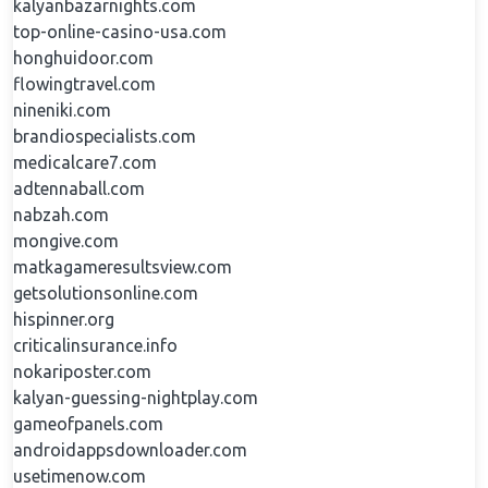
kalyanbazarnights.com
top-online-casino-usa.com
honghuidoor.com
flowingtravel.com
nineniki.com
brandiospecialists.com
medicalcare7.com
adtennaball.com
nabzah.com
mongive.com
matkagameresultsview.com
getsolutionsonline.com
hispinner.org
criticalinsurance.info
nokariposter.com
kalyan-guessing-nightplay.com
gameofpanels.com
androidappsdownloader.com
usetimenow.com