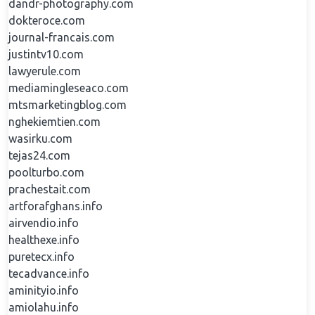
dandr-photography.com
dokteroce.com
journal-francais.com
justintv10.com
lawyerule.com
mediamingleseaco.com
mtsmarketingblog.com
nghekiemtien.com
wasirku.com
tejas24.com
poolturbo.com
prachestait.com
artforafghans.info
airvendio.info
healthexe.info
puretecx.info
tecadvance.info
aminityio.info
amiolahu.info