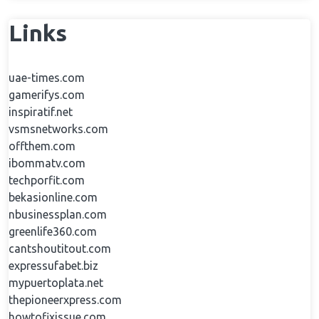
Links
uae-times.com
gamerifys.com
inspiratif.net
vsmsnetworks.com
offthem.com
ibommatv.com
techporfit.com
bekasionline.com
nbusinessplan.com
greenlife360.com
cantshoutitout.com
expressufabet.biz
mypuertoplata.net
thepioneerxpress.com
howtofixissue.com