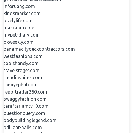
inforuang.com
kindsmarket.com
luvelylife.com
macramb.com
mypet-diary.com
oxweekly.com
panamacitydeckcontractors.com
westfashions.com
toolshandy.com
travelstager.com
trendinspires.com
rannyephul.com
reportradar360.com
swaggyfashion.com
taraftariumtv10.com
questionquery.com
bodybuildinglegend.com
brilliant-nails.com