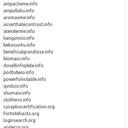
ampacheme.info
ampullahu.info
aromaxme.info
asserthatecontrast.info
atenderme.info
bangumiio.info
bekosunhu.info
beneficialgrandiose.info
blomaio.info
dosellinfoplete.info
podtubeio.info
powerfulvolatile.info
qvidsio.info
shumaio.info
slotherio.info
cysapluscertification.org
fortnitehacks.org
loginsearch.org
aodecor.org