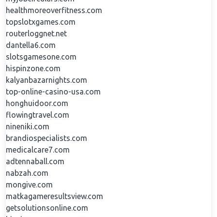
healthmoreoverfitness.com
topslotxgames.com
routerloggnet.net
dantella6.com
slotsgamesone.com
hispinzone.com
kalyanbazarnights.com
top-online-casino-usa.com
honghuidoor.com
flowingtravel.com
nineniki.com
brandiospecialists.com
medicalcare7.com
adtennaball.com
nabzah.com
mongive.com
matkagameresultsview.com
getsolutionsonline.com