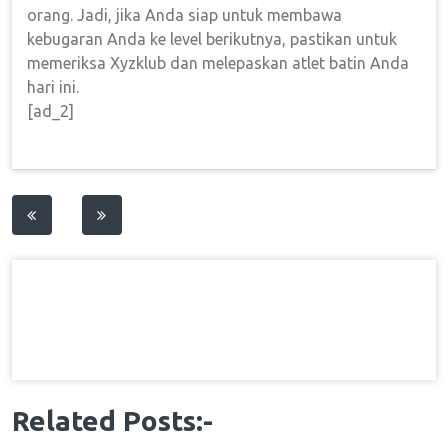
orang. Jadi, jika Anda siap untuk membawa
kebugaran Anda ke level berikutnya, pastikan untuk
memeriksa Xyzklub dan melepaskan atlet batin Anda
hari ini.
[ad_2]
Post
navigation
Related Posts:-