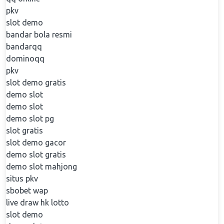
pkv
slot demo
bandar bola resmi
bandarqq
dominoqq
pkv
slot demo gratis
demo slot
demo slot
demo slot pg
slot gratis
slot demo gacor
demo slot gratis
demo slot mahjong
situs pkv
sbobet wap
live draw hk lotto
slot demo