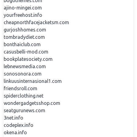
bogothemes.com
ajino-mingei.com
yourfreehost.info
cheapnorthfacejacketsm.com
gurjoshhomes.com
tombradydiet.com
bonthaiclub.com
casusbelli-mod.com
bookplatesociety.com
lebnewsmedia.com
sonosonora.com
linkuusinternasional1.com
friendsroll.com
spiderclothing.net
wondergadgetsshop.com
seatgurunews.com
3net.info
codeplex.info
okena.info