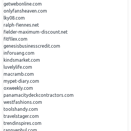
getwebonline.com
onlyfansheaven.com
lky08.com
ralph-fiennes.net
fielder-maximum-discount.net
fitfllex.com
genesisbusinesscredit.com
inforuang.com
kindsmarket.com
luvelylife.com
macramb.com
mypet-diary.com
oxweekly.com
panamacitydeckcontractors.com
westfashions.com
toolshandy.com
travelstager.com
trendinspires.com
rannyephul.com