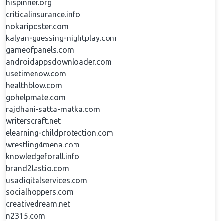
hispinner.org
criticalinsurance.info
nokariposter.com
kalyan-guessing-nightplay.com
gameofpanels.com
androidappsdownloader.com
usetimenow.com
healthblow.com
gohelpmate.com
rajdhani-satta-matka.com
writerscraft.net
elearning-childprotection.com
wrestling4mena.com
knowledgeforall.info
brand2lastio.com
usadigitalservices.com
socialhoppers.com
creativedream.net
n2315.com