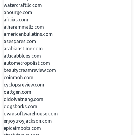
watercraftllc.com
abourge.com
afiliixs.com
alharammallz.com
americanbulletins.com
asespares.com
arabianstime.com
atticabblues.com
autometropolist.com
beautycreamreview.com
coinmoh.com
cyclopsreview.com
dattgen.com
didoivatnang.com
dogsbarks.com
dwmsoftwarehouse.com
enjoytroyjackson.com
epicaimbots.com