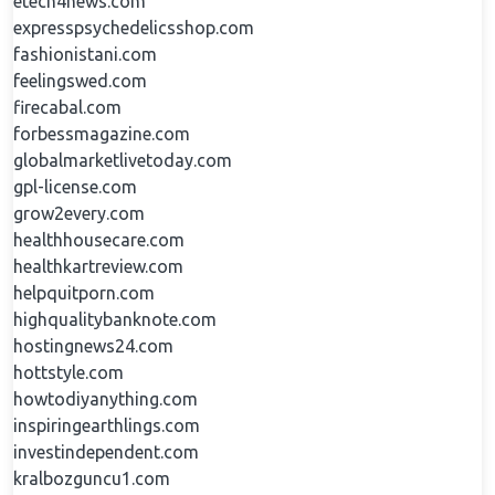
etech4news.com
expresspsychedelicsshop.com
fashionistani.com
feelingswed.com
firecabal.com
forbessmagazine.com
globalmarketlivetoday.com
gpl-license.com
grow2every.com
healthhousecare.com
healthkartreview.com
helpquitporn.com
highqualitybanknote.com
hostingnews24.com
hottstyle.com
howtodiyanything.com
inspiringearthlings.com
investindependent.com
kralbozguncu1.com