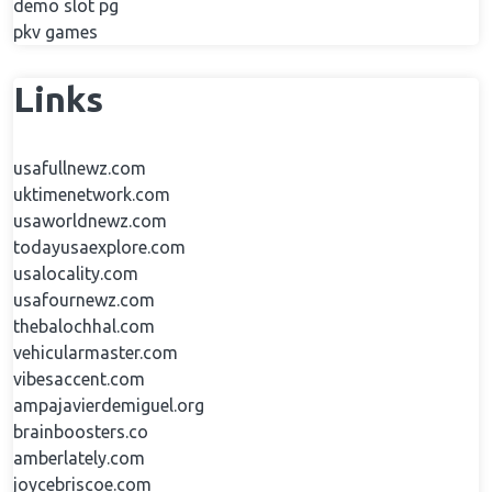
demo slot pg
pkv games
Links
usafullnewz.com
uktimenetwork.com
usaworldnewz.com
todayusaexplore.com
usalocality.com
usafournewz.com
thebalochhal.com
vehicularmaster.com
vibesaccent.com
ampajavierdemiguel.org
brainboosters.co
amberlately.com
joycebriscoe.com