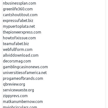
nbusinessplan.com
greenlife360.com
cantshoutitout.com
expressufabet.biz
mypuertoplata.net
thepioneerxpress.com
howtofixissue.com
teamufabet.biz
webfullform.com
allviddownload.com
decorsmag.com
gamblingcasinonews.com
universitiesofamerica.net
progameofbrands.com
qbreview.org
servicewueste.org
zippyrevs.com
matkanumbernow.com
myjobcirculars.com