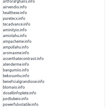
artforafghans.info
airvendio.info
healthexe.info
puretecx.info
tecadvance.info
aminityio.info
amiolahu.info
ampacheme.info
ampullahu.info
aromaxme.info
asserthatecontrast.info
atenderme.info
bangumiio.info
bekosunhu.info
beneficialgrandiose.info
blomaio.info
dosellinfoplete.info
podtubeio.info
powerfulvolatile.info