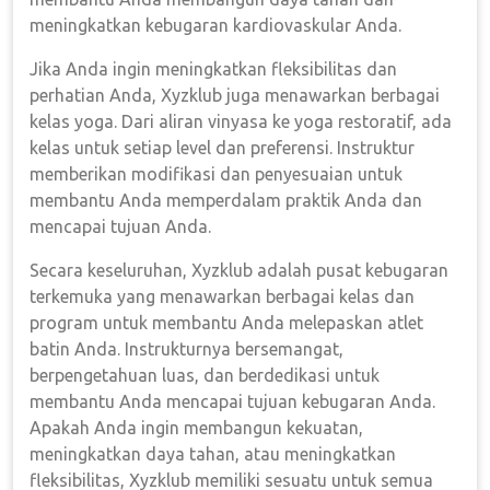
meningkatkan kebugaran kardiovaskular Anda.
Jika Anda ingin meningkatkan fleksibilitas dan
perhatian Anda, Xyzklub juga menawarkan berbagai
kelas yoga. Dari aliran vinyasa ke yoga restoratif, ada
kelas untuk setiap level dan preferensi. Instruktur
memberikan modifikasi dan penyesuaian untuk
membantu Anda memperdalam praktik Anda dan
mencapai tujuan Anda.
Secara keseluruhan, Xyzklub adalah pusat kebugaran
terkemuka yang menawarkan berbagai kelas dan
program untuk membantu Anda melepaskan atlet
batin Anda. Instrukturnya bersemangat,
berpengetahuan luas, dan berdedikasi untuk
membantu Anda mencapai tujuan kebugaran Anda.
Apakah Anda ingin membangun kekuatan,
meningkatkan daya tahan, atau meningkatkan
fleksibilitas, Xyzklub memiliki sesuatu untuk semua