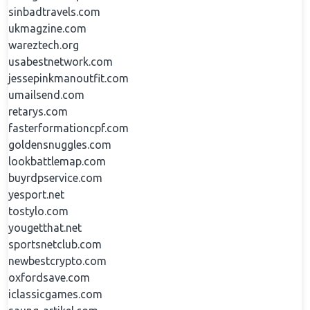
sinbadtravels.com
ukmagzine.com
wareztech.org
usabestnetwork.com
jessepinkmanoutfit.com
umailsend.com
retarys.com
fasterformationcpf.com
goldensnuggles.com
lookbattlemap.com
buyrdpservice.com
yesport.net
tostylo.com
yougetthat.net
sportsnetclub.com
newbestcrypto.com
oxfordsave.com
iclassicgames.com