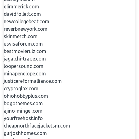
glimmerick.com
davidfollett.com
newcollegebeat.com
reverbnewyork.com
skinmerch.com
usvisaforum.com
bestmovierulz.com
jagalchi-trade.com
loopersound.com
minapenelope.com
justicereformalliance.com
cryptoglax.com
ohiohobbyplus.com
bogothemes.com
ajino-mingei.com
yourfreehost.info
cheapnorthfacejacketsm.com
gurjoshhomes.com