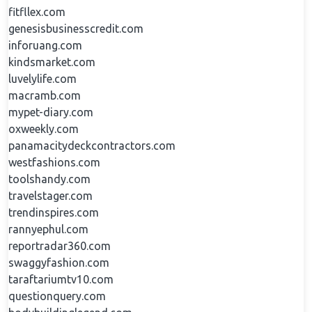
fitfllex.com
genesisbusinesscredit.com
inforuang.com
kindsmarket.com
luvelylife.com
macramb.com
mypet-diary.com
oxweekly.com
panamacitydeckcontractors.com
westfashions.com
toolshandy.com
travelstager.com
trendinspires.com
rannyephul.com
reportradar360.com
swaggyfashion.com
taraftariumtv10.com
questionquery.com