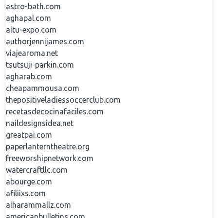
astro-bath.com
aghapal.com
altu-expo.com
authorjennijames.com
viajearoma.net
tsutsuji-parkin.com
agharab.com
cheapammousa.com
thepositiveladiessoccerclub.com
recetasdecocinafaciles.com
naildesignsidea.net
greatpai.com
paperlanterntheatre.org
freeworshipnetwork.com
watercraftllc.com
abourge.com
afiliixs.com
alharammallz.com
americanbulletins.com