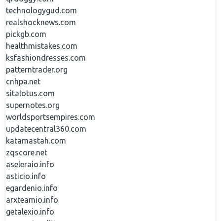
technologygud.com
realshocknews.com
pickgb.com
healthmistakes.com
ksfashiondresses.com
patterntrader.org
cnhpa.net
sitalotus.com
supernotes.org
worldsportsempires.com
updatecentral360.com
katamastah.com
zqscore.net
aseleraio.info
asticio.info
egardenio.info
arxteamio.info
getalexio.info