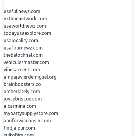
usafullnewz.com
uktimenetwork.com
usaworldnewz.com
todayusaexplore.com
usalocality.com
usafournewz.com
thebalochhal.com
vehicularmaster.com
vibesaccent.com
ampajavierdemiguel.org
brainboosters.co
amberlately.com
joycebriscoe.com
aicarmina.com
mypartysupplystore.com
annforwisconsin.com
findjaipur.com
cultofjim.com