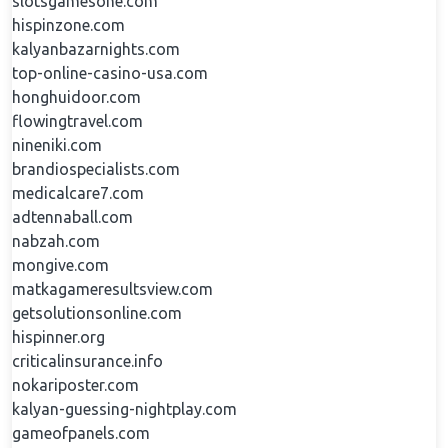
slotsgamesone.com
hispinzone.com
kalyanbazarnights.com
top-online-casino-usa.com
honghuidoor.com
flowingtravel.com
nineniki.com
brandiospecialists.com
medicalcare7.com
adtennaball.com
nabzah.com
mongive.com
matkagameresultsview.com
getsolutionsonline.com
hispinner.org
criticalinsurance.info
nokariposter.com
kalyan-guessing-nightplay.com
gameofpanels.com