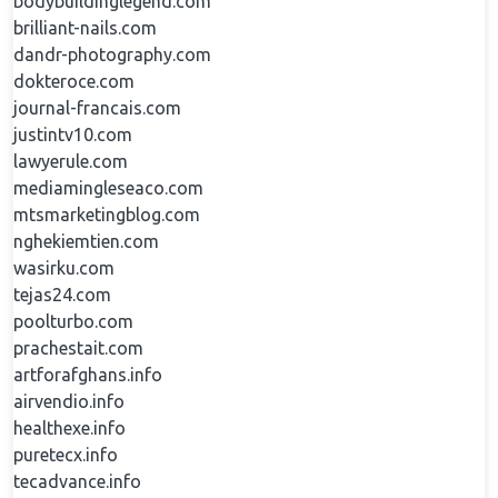
bodybuildinglegend.com
brilliant-nails.com
dandr-photography.com
dokteroce.com
journal-francais.com
justintv10.com
lawyerule.com
mediamingleseaco.com
mtsmarketingblog.com
nghekiemtien.com
wasirku.com
tejas24.com
poolturbo.com
prachestait.com
artforafghans.info
airvendio.info
healthexe.info
puretecx.info
tecadvance.info