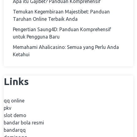
Apa itu Gajibet? Panduan Komprehensif
Temukan Kegembiraan Majestibet: Panduan
Taruhan Online Terbaik Anda
Pengertian Saung4D: Panduan Komprehensif
untuk Pengguna Baru
Memahami Ahalicasino: Semua yang Perlu Anda
Ketahui
Links
qq online
pkv
slot demo
bandar bola resmi
bandarqq