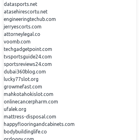
datasports.net
atasehirescortu.net
engineeringtechub.com
jerryescorts.com
attorneylegal.co
voomb.com
techgadgetpoint.com
tvsportsguide24.com
sportsreviews24.com
dubai360blog.com
lucky77slot.org
growmefast.com
mahkotahokislot.com
onlinecancerpharm.com
ufalek.org
mattress-disposal.com
happyflooringandcabinets.com
bodybuildinglife.co
qrdoggy.com