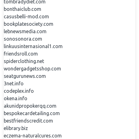
tombradydiet.com
bonthaiclub.com
casusbelli-mod.com
bookplatesociety.com
lebnewsmedia.com
sonosonora.com
linkuusinternasional1.com
friendsroll.com
spiderclothing.net
wondergadgetsshop.com
seatgurunews.com
3net.info
codeplex.info
okena.info
akunidpropokerqq.com
bespokecardetailing.com
bestfriendscredit.com
elibrary.biz
eczema-naturalcures.com