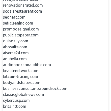
renovationsrated.com
scoziarestaurant.com
seohart.com
set-cleaning.com
promodesignai.com
publicistspaper.com
quindaily.com
abosulte.com
aiverse24.com
anubella.com
audiobooksonaudible.com
beautenetwork.com
bitcoin-tracing.com
bodyandshapes.com
businessconsultantsroundrock.com
classicglobalnews.com
cybercusp.com
britaintt.com