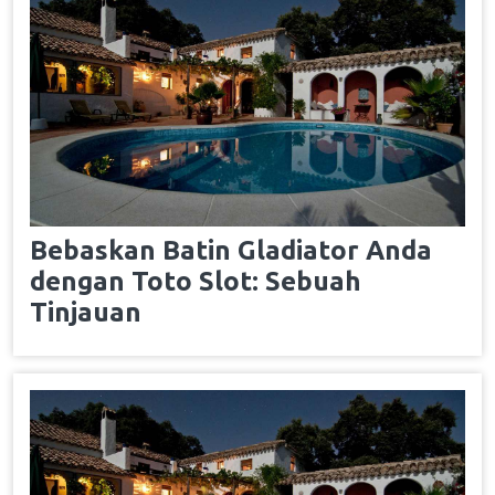
Bebaskan Batin Gladiator Anda
dengan Toto Slot: Sebuah
Tinjauan