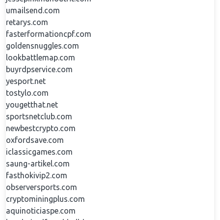
umailsend.com
retarys.com
fasterformationcpf.com
goldensnuggles.com
lookbattlemap.com
buyrdpservice.com
yesport.net
tostylo.com
yougetthat.net
sportsnetclub.com
newbestcrypto.com
oxfordsave.com
iclassicgames.com
saung-artikel.com
fasthokivip2.com
observersports.com
cryptominingplus.com
aquinoticiaspe.com