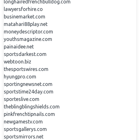
longhairedfrenchbulldog.com
lawyersforhire.co
businemarket.com
matahari88play.net
moneydescriptor.com
youthsmagazine.com
painaidee.net
sportsdarkest.com
webtoon.biz
thesportswires.com
hyungpro.com
sportingnewsnet.com
sportstime24day.com
sporteslive.com
theblingblingshields.com
pinkfrenchtipnails.com
newgamestv.com
sportsgallerys.com
sportsmirrors.net