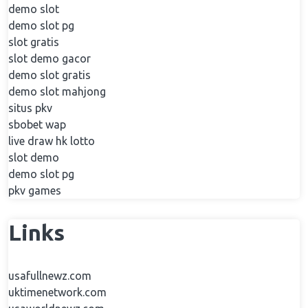
demo slot
demo slot pg
slot gratis
slot demo gacor
demo slot gratis
demo slot mahjong
situs pkv
sbobet wap
live draw hk lotto
slot demo
demo slot pg
pkv games
Links
usafullnewz.com
uktimenetwork.com