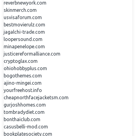
reverbnewyork.com
skinmerch.com
usvisaforum.com
bestmovierulz.com
jagalchi-trade.com
loopersound.com
minapenelope.com
justicereformalliance.com
cryptoglax.com
ohiohobbyplus.com
bogothemes.com
ajino-mingei.com
yourfreehost.info
cheapnorthfacejacketsm.com
gurjoshhomes.com
tombradydiet.com
bonthaiclub.com
casusbelli-mod.com
bookplatesociety.com