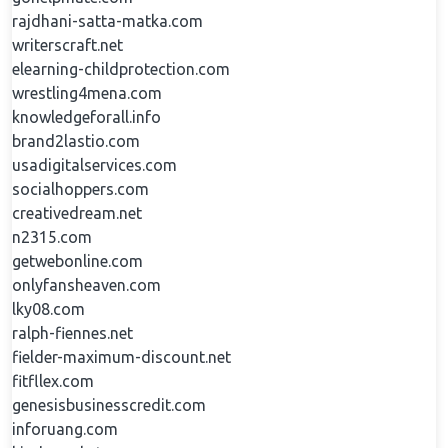
rajdhani-satta-matka.com
writerscraft.net
elearning-childprotection.com
wrestling4mena.com
knowledgeforall.info
brand2lastio.com
usadigitalservices.com
socialhoppers.com
creativedream.net
n2315.com
getwebonline.com
onlyfansheaven.com
lky08.com
ralph-fiennes.net
fielder-maximum-discount.net
fitfllex.com
genesisbusinesscredit.com
inforuang.com