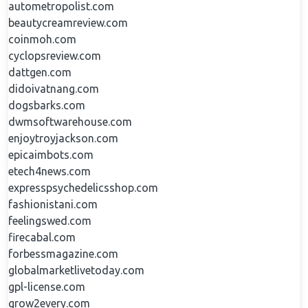
autometropolist.com
beautycreamreview.com
coinmoh.com
cyclopsreview.com
dattgen.com
didoivatnang.com
dogsbarks.com
dwmsoftwarehouse.com
enjoytroyjackson.com
epicaimbots.com
etech4news.com
expresspsychedelicsshop.com
fashionistani.com
feelingswed.com
firecabal.com
forbessmagazine.com
globalmarketlivetoday.com
gpl-license.com
grow2every.com