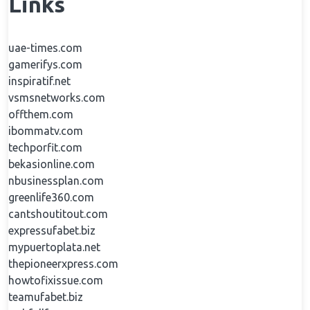
Links
uae-times.com
gamerifys.com
inspiratif.net
vsmsnetworks.com
offthem.com
ibommatv.com
techporfit.com
bekasionline.com
nbusinessplan.com
greenlife360.com
cantshoutitout.com
expressufabet.biz
mypuertoplata.net
thepioneerxpress.com
howtofixissue.com
teamufabet.biz