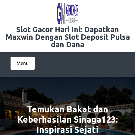
Skip
to
content
Slot Gacor Hari Ini: Dapatkan
Maxwin Dengan Slot Deposit Pulsa
dan Dana
Menu
Temukan Bakat dan
Keberhasilan Sinaga123:
Inspirasi Sejati