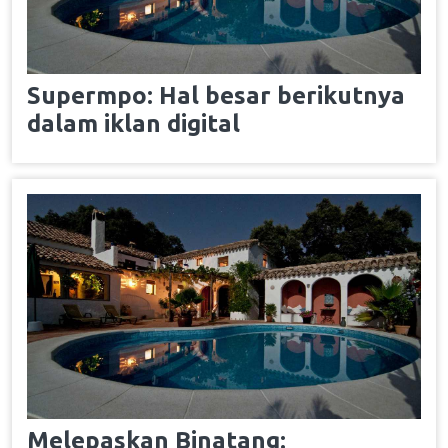
Supermpo: Hal besar berikutnya
dalam iklan digital
Melepaskan Binatang: