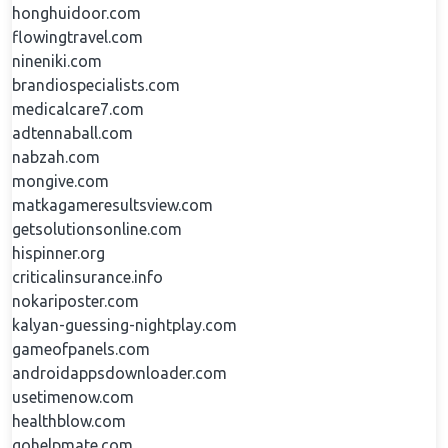
honghuidoor.com
flowingtravel.com
nineniki.com
brandiospecialists.com
medicalcare7.com
adtennaball.com
nabzah.com
mongive.com
matkagameresultsview.com
getsolutionsonline.com
hispinner.org
criticalinsurance.info
nokariposter.com
kalyan-guessing-nightplay.com
gameofpanels.com
androidappsdownloader.com
usetimenow.com
healthblow.com
gohelpmate.com