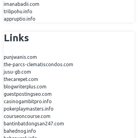
imanabadii.com
trilipohu.info
appruptio.info
Links
punjwanis.com
the-parcs-clematiscondos.com
jusu-gb.com
thecarepet.com
blogwriterplus.com
guestpostingseo.com
casinogambitpro.info
pokerplaymasters.info
courseoncourse.com
bantinbatdongsan247.com
bahednog.info