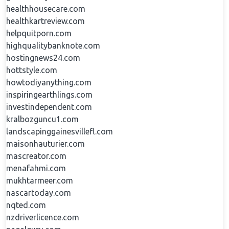
healthhousecare.com
healthkartreview.com
helpquitporn.com
highqualitybanknote.com
hostingnews24.com
hottstyle.com
howtodiyanything.com
inspiringearthlings.com
investindependent.com
kralbozguncu1.com
landscapinggainesvillefl.com
maisonhauturier.com
mascreator.com
menafahmi.com
mukhtarmeer.com
nascartoday.com
nqted.com
nzdriverlicence.com