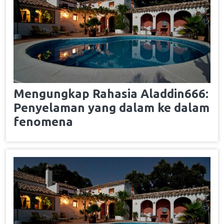
Mengungkap Rahasia Aladdin666:
Penyelaman yang dalam ke dalam
fenomena