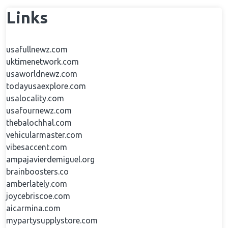
Links
usafullnewz.com
uktimenetwork.com
usaworldnewz.com
todayusaexplore.com
usalocality.com
usafournewz.com
thebalochhal.com
vehicularmaster.com
vibesaccent.com
ampajavierdemiguel.org
brainboosters.co
amberlately.com
joycebriscoe.com
aicarmina.com
mypartysupplystore.com