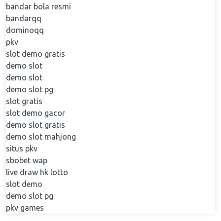
bandar bola resmi
bandarqq
dominoqq
pkv
slot demo gratis
demo slot
demo slot
demo slot pg
slot gratis
slot demo gacor
demo slot gratis
demo slot mahjong
situs pkv
sbobet wap
live draw hk lotto
slot demo
demo slot pg
pkv games