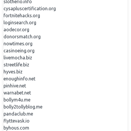
slotherio.info
cysapluscertification.org
fortnitehacks.org
loginsearch.org
aodecor.org
donorsmatch.org
nowtimes.org
casinoeing.org
livemocha.biz
streetlife.biz
hyves.biz
enoughinfo.net
pinhive.net
warnabet.net
bollym4u.me
bolly2tollyblog.me
pandaclub.me
flyttevask.io
byhous.com