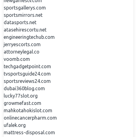
newgamestv.com
sportsgallerys.com
sportsmirrors.net
datasports.net
atasehirescortu.net
engineeringtechub.com
jerryescorts.com
attorneylegal.co
voomb.com
techgadgetpoint.com
tvsportsguide24.com
sportsreviews24.com
dubai360blog.com
lucky77slot.org
growmefast.com
mahkotahokislot.com
onlinecancerpharm.com
ufalek.org
mattress-disposal.com