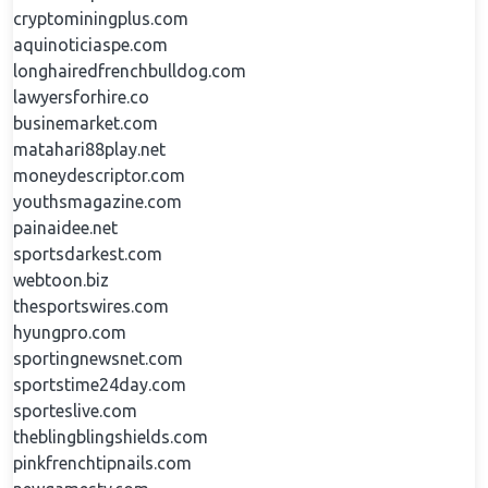
cryptominingplus.com
aquinoticiaspe.com
longhairedfrenchbulldog.com
lawyersforhire.co
businemarket.com
matahari88play.net
moneydescriptor.com
youthsmagazine.com
painaidee.net
sportsdarkest.com
webtoon.biz
thesportswires.com
hyungpro.com
sportingnewsnet.com
sportstime24day.com
sporteslive.com
theblingblingshields.com
pinkfrenchtipnails.com