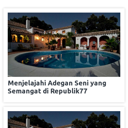
Menjelajahi Adegan Seni yang
Semangat di Republik77