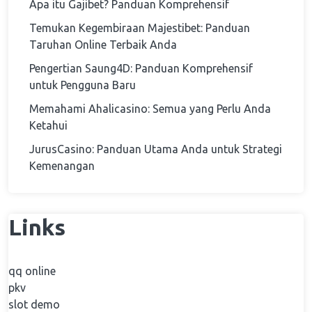
Apa itu Gajibet? Panduan Komprehensif
Temukan Kegembiraan Majestibet: Panduan
Taruhan Online Terbaik Anda
Pengertian Saung4D: Panduan Komprehensif
untuk Pengguna Baru
Memahami Ahalicasino: Semua yang Perlu Anda
Ketahui
JurusCasino: Panduan Utama Anda untuk Strategi
Kemenangan
Links
qq online
pkv
slot demo