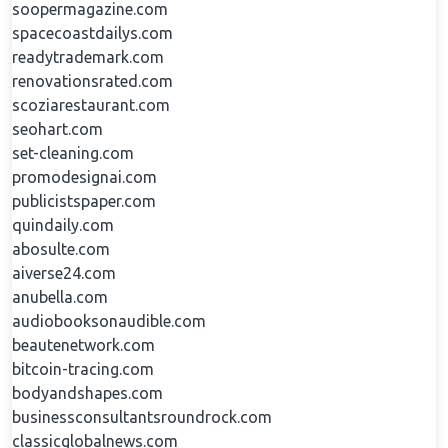
soopermagazine.com
spacecoastdailys.com
readytrademark.com
renovationsrated.com
scoziarestaurant.com
seohart.com
set-cleaning.com
promodesignai.com
publicistspaper.com
quindaily.com
abosulte.com
aiverse24.com
anubella.com
audiobooksonaudible.com
beautenetwork.com
bitcoin-tracing.com
bodyandshapes.com
businessconsultantsroundrock.com
classicglobalnews.com