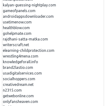
kalyan-guessing-nightplay.com
gameofpanels.com
androidappsdownloader.com
usetimenow.com
healthblow.com
gohelpmate.com
rajdhani-satta-matka.com
writerscraft.net
elearning-childprotection.com
wrestling4mena.com
knowledgeforall.info
brand2lastio.com
usadigitalservices.com
socialhoppers.com
creativedream.net
n2315.com
getwebonline.com
onlyfansheaven.com