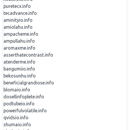
puretecx.info
tecadvance.info
aminityio.info
amiolahu.info
ampacheme.info
ampullahu.info
aromaxme.info
asserthatecontrast.info
atenderme.info
bangumiio.info
bekosunhu.info
beneficialgrandiose.info
blomaio.info
dosellinfoplete.info
podtubeio.info
powerfulvolatile.info
qvidsio.info
shumaio.info