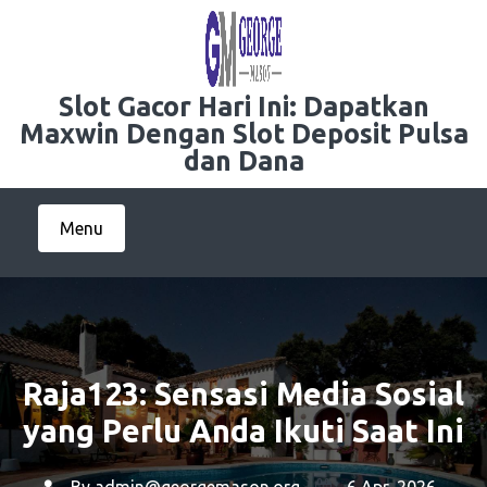
Skip
to
content
Slot Gacor Hari Ini: Dapatkan
Maxwin Dengan Slot Deposit Pulsa
dan Dana
Menu
Raja123: Sensasi Media Sosial
yang Perlu Anda Ikuti Saat Ini