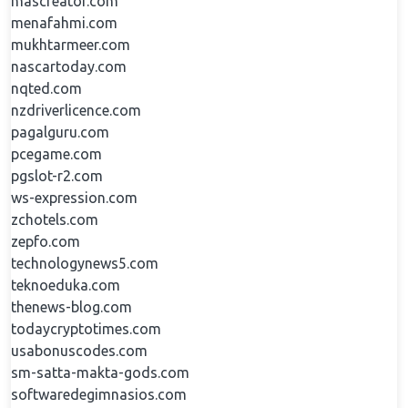
mascreator.com
menafahmi.com
mukhtarmeer.com
nascartoday.com
nqted.com
nzdriverlicence.com
pagalguru.com
pcegame.com
pgslot-r2.com
ws-expression.com
zchotels.com
zepfo.com
technologynews5.com
teknoeduka.com
thenews-blog.com
todaycryptotimes.com
usabonuscodes.com
sm-satta-makta-gods.com
softwaredegimnasios.com