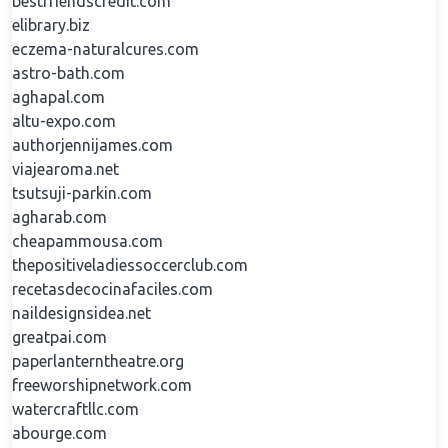
bestfriendscredit.com
elibrary.biz
eczema-naturalcures.com
astro-bath.com
aghapal.com
altu-expo.com
authorjennijames.com
viajearoma.net
tsutsuji-parkin.com
agharab.com
cheapammousa.com
thepositiveladiessoccerclub.com
recetasdecocinafaciles.com
naildesignsidea.net
greatpai.com
paperlanterntheatre.org
freeworshipnetwork.com
watercraftllc.com
abourge.com