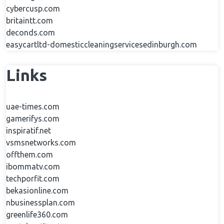
cybercusp.com
britaintt.com
deconds.com
easycartltd-domesticcleaningservicesedinburgh.com
Links
uae-times.com
gamerifys.com
inspiratif.net
vsmsnetworks.com
offthem.com
ibommatv.com
techporfit.com
bekasionline.com
nbusinessplan.com
greenlife360.com