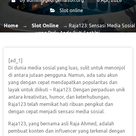
By
admin@georgemason.org
6 Apr, 2026
Slot online
Home
Slot Online
→
→ Raja123: Sensasi Media Sosial
yang Perlu Anda Ikuti Saat Ini
[ad_1]
Di dunia media sosial yang luas, sulit untuk menonjol
di antara jutaan pengguna. Namun, ada satu akun
yang dengan cepat mendapatkan popularitas dan
layak untuk diikuti – Raja123. Dengan perpaduan unik
antara kreativitas, humor, dan keterhubungan,
Raja123 telah memikat hati ribuan pengikut dan
dengan cepat menjadi sensasi media sosial.
Raja123, yang bernama asli Raja Ahmed, adalah
pembuat konten dan influencer yang terkenal dengan