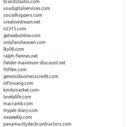
brand2lastio.com
usadigitalservices.com
socialhoppers.com
creativedream.net
n2315.com
getwebonline.com
onlyfansheaven.com
lky08.com
ralph-fiennes.net
fielder-maximum-discount.net
fitfllex.com
genesisbusinesscredit.com
inforuang.com
kindsmarket.com
luvelylife.com
macramb.com
mypet-diary.com
oxweekly.com
panamacitydeckcontractors.com