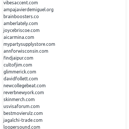
vibesaccent.com
ampajavierdemiguel.org
brainboosters.co
amberlately.com
joycebriscoe.com
aicarmina.com
mypartysupplystore.com
annforwisconsin.com
findjaipur.com
cultofjim.com
glimmerick.com
davidfollett.com
newcollegebeat.com
reverbnewyork.com
skinmerch.com
usvisaforum.com
bestmovierulz.com
jagalchi-trade.com
loopersound.com