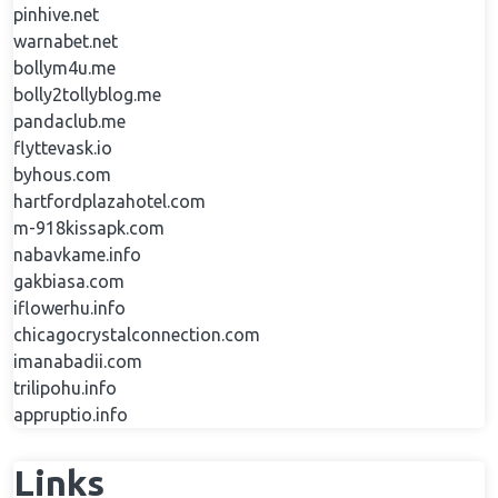
pinhive.net
warnabet.net
bollym4u.me
bolly2tollyblog.me
pandaclub.me
flyttevask.io
byhous.com
hartfordplazahotel.com
m-918kissapk.com
nabavkame.info
gakbiasa.com
iflowerhu.info
chicagocrystalconnection.com
imanabadii.com
trilipohu.info
appruptio.info
Links