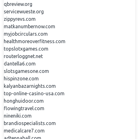
qbreview.org
servicewueste.org
zippyrevs.com
matkanumbernow.com
myjobcirculars.com
healthmoreoverfitness.com
topslotxgames.com
routerloggnet.net
dantella6.com
slotsgamesone.com
hispinzone.com
kalyanbazarnights.com
top-online-casino-usa.com
honghuidoor.com
flowingtravel.com
nineniki.com
brandiospecialists.com
medicalcare7.com
adtennaball.com