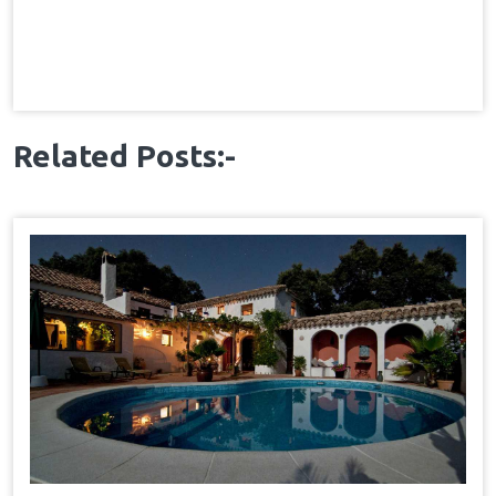
Related Posts:-