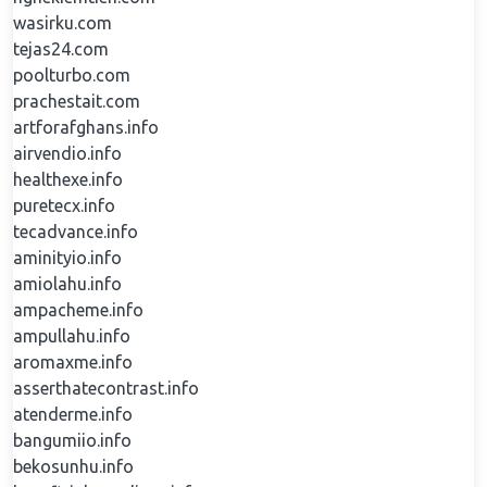
wasirku.com
tejas24.com
poolturbo.com
prachestait.com
artforafghans.info
airvendio.info
healthexe.info
puretecx.info
tecadvance.info
aminityio.info
amiolahu.info
ampacheme.info
ampullahu.info
aromaxme.info
asserthatecontrast.info
atenderme.info
bangumiio.info
bekosunhu.info