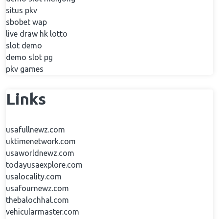
situs pkv
sbobet wap
live draw hk lotto
slot demo
demo slot pg
pkv games
Links
usafullnewz.com
uktimenetwork.com
usaworldnewz.com
todayusaexplore.com
usalocality.com
usafournewz.com
thebalochhal.com
vehicularmaster.com