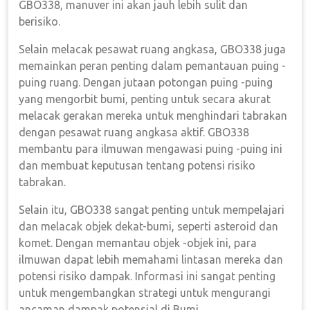
GBO338, manuver ini akan jauh lebih sulit dan
berisiko.
Selain melacak pesawat ruang angkasa, GBO338 juga
memainkan peran penting dalam pemantauan puing -
puing ruang. Dengan jutaan potongan puing -puing
yang mengorbit bumi, penting untuk secara akurat
melacak gerakan mereka untuk menghindari tabrakan
dengan pesawat ruang angkasa aktif. GBO338
membantu para ilmuwan mengawasi puing -puing ini
dan membuat keputusan tentang potensi risiko
tabrakan.
Selain itu, GBO338 sangat penting untuk mempelajari
dan melacak objek dekat-bumi, seperti asteroid dan
komet. Dengan memantau objek -objek ini, para
ilmuwan dapat lebih memahami lintasan mereka dan
potensi risiko dampak. Informasi ini sangat penting
untuk mengembangkan strategi untuk mengurangi
ancaman dampak potensial di Bumi.