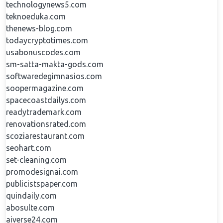
technologynews5.com
teknoeduka.com
thenews-blog.com
todaycryptotimes.com
usabonuscodes.com
sm-satta-makta-gods.com
softwaredegimnasios.com
soopermagazine.com
spacecoastdailys.com
readytrademark.com
renovationsrated.com
scoziarestaurant.com
seohart.com
set-cleaning.com
promodesignai.com
publicistspaper.com
quindaily.com
abosulte.com
aiverse24.com