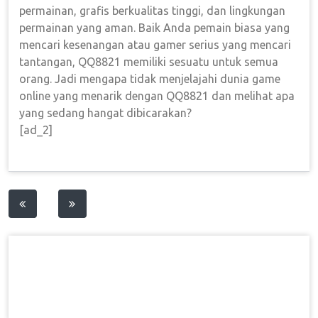
permainan, grafis berkualitas tinggi, dan lingkungan
permainan yang aman. Baik Anda pemain biasa yang
mencari kesenangan atau gamer serius yang mencari
tantangan, QQ8821 memiliki sesuatu untuk semua
orang. Jadi mengapa tidak menjelajahi dunia game
online yang menarik dengan QQ8821 dan melihat apa
yang sedang hangat dibicarakan?
[ad_2]
Post
navigation