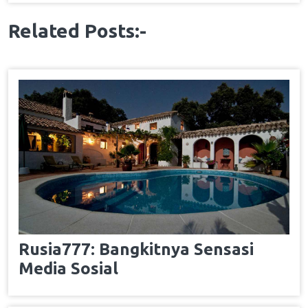
Related Posts:-
Rusia777: Bangkitnya Sensasi
Media Sosial