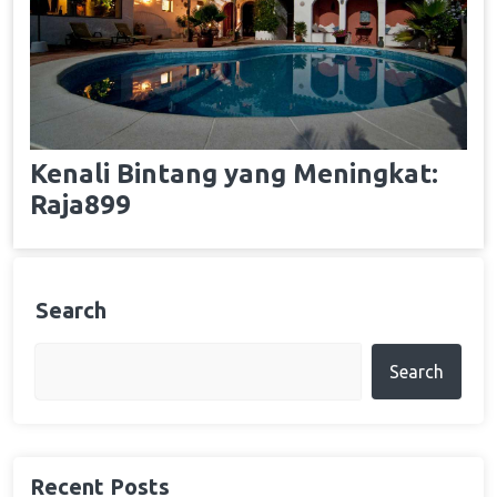
Kenali Bintang yang Meningkat:
Raja899
Search
Search
Recent Posts