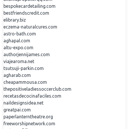
bespokecardetailing.com
bestfriendscredit.com
elibrary.biz
eczema-naturalcures.com
astro-bath.com
aghapal.com
altu-expo.com
authorjennijames.com
viajearoma.net
tsutsuji-parkin.com
agharab.com
cheapammousa.com
thepositiveladiessoccerclub.com
recetasdecocinafaciles.com
naildesignsidea.net
greatpai.com
paperlanterntheatre.org
freeworshipnetwork.com