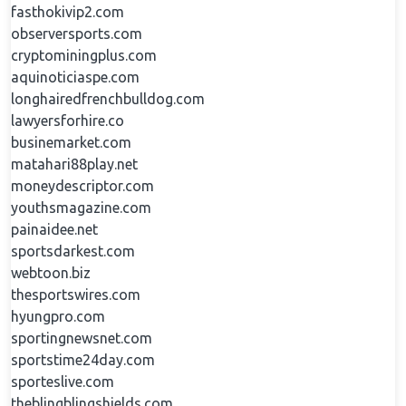
fasthokivip2.com
observersports.com
cryptominingplus.com
aquinoticiaspe.com
longhairedfrenchbulldog.com
lawyersforhire.co
businemarket.com
matahari88play.net
moneydescriptor.com
youthsmagazine.com
painaidee.net
sportsdarkest.com
webtoon.biz
thesportswires.com
hyungpro.com
sportingnewsnet.com
sportstime24day.com
sporteslive.com
theblingblingshields.com