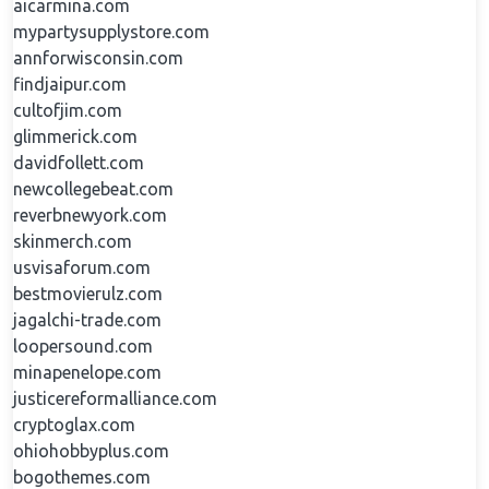
aicarmina.com
mypartysupplystore.com
annforwisconsin.com
findjaipur.com
cultofjim.com
glimmerick.com
davidfollett.com
newcollegebeat.com
reverbnewyork.com
skinmerch.com
usvisaforum.com
bestmovierulz.com
jagalchi-trade.com
loopersound.com
minapenelope.com
justicereformalliance.com
cryptoglax.com
ohiohobbyplus.com
bogothemes.com