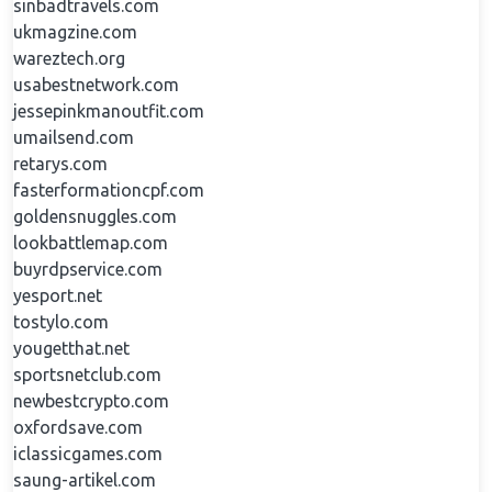
sinbadtravels.com
ukmagzine.com
wareztech.org
usabestnetwork.com
jessepinkmanoutfit.com
umailsend.com
retarys.com
fasterformationcpf.com
goldensnuggles.com
lookbattlemap.com
buyrdpservice.com
yesport.net
tostylo.com
yougetthat.net
sportsnetclub.com
newbestcrypto.com
oxfordsave.com
iclassicgames.com
saung-artikel.com