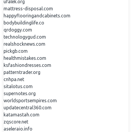
ufalek.org
mattress-disposal.com
happyflooringandcabinets.com
bodybuildinglife.co
qrdoggy.com
technologygud.com
realshocknews.com
pickgb.com
healthmistakes.com
ksfashiondresses.com
patterntrader.org
cnhpa.net
sitalotus.com
supernotes.org
worldsportsempires.com
updatecentral360.com
katamastah.com
zqscore.net
aseleraio.info