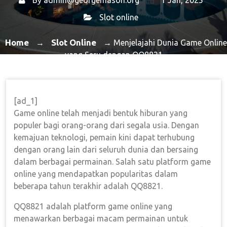
By
admin@georgemason.org
1 Jan, 2025
Slot online
Home
Slot Online
→
→ Menjelajahi Dunia Game Online
yang Seru dengan QQ8821
[ad_1]
Game online telah menjadi bentuk hiburan yang
populer bagi orang-orang dari segala usia. Dengan
kemajuan teknologi, pemain kini dapat terhubung
dengan orang lain dari seluruh dunia dan bersaing
dalam berbagai permainan. Salah satu platform game
online yang mendapatkan popularitas dalam
beberapa tahun terakhir adalah QQ8821.
QQ8821 adalah platform game online yang
menawarkan berbagai macam permainan untuk