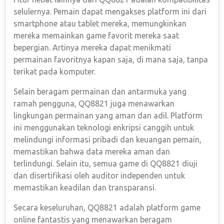
selulernya. Pemain dapat mengakses platform ini dari
smartphone atau tablet mereka, memungkinkan
mereka memainkan game favorit mereka saat
bepergian. Artinya mereka dapat menikmati
permainan favoritnya kapan saja, di mana saja, tanpa
terikat pada komputer.
Selain beragam permainan dan antarmuka yang
ramah pengguna, QQ8821 juga menawarkan
lingkungan permainan yang aman dan adil. Platform
ini menggunakan teknologi enkripsi canggih untuk
melindungi informasi pribadi dan keuangan pemain,
memastikan bahwa data mereka aman dan
terlindungi. Selain itu, semua game di QQ8821 diuji
dan disertifikasi oleh auditor independen untuk
memastikan keadilan dan transparansi.
Secara keseluruhan, QQ8821 adalah platform game
online fantastis yang menawarkan beragam