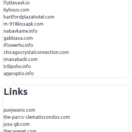
flyttevask.io
byhous.com
hartfordplazahotel.com
m-918kissapk.com
nabavkame.info
gakbiasa.com
iflowerhu.info
chicagocrystalconnection.com
imanabadii.com
trilipohu.info
appruptio.info
Links
punjwanis.com
the-parcs-clematiscondos.com
jusu-gb.com
thecarepet.com