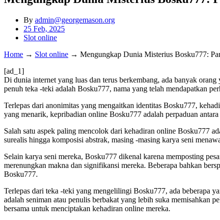
By
admin@georgemason.org
25 Feb, 2025
Slot online
Home
→
Slot online
→ Mengungkap Dunia Misterius Bosku777: Panda
[ad_1]
Di dunia internet yang luas dan terus berkembang, ada banyak orang 
penuh teka -teki adalah Bosku777, nama yang telah mendapatkan perhat
Terlepas dari anonimitas yang mengaitkan identitas Bosku777, kehad
yang menarik, kepribadian online Bosku777 adalah perpaduan antara m
Salah satu aspek paling mencolok dari kehadiran online Bosku777 ad
surealis hingga komposisi abstrak, masing -masing karya seni menawar
Selain karya seni mereka, Bosku777 dikenal karena memposting pesan 
merenungkan makna dan signifikansi mereka. Beberapa bahkan berspek
Bosku777.
Terlepas dari teka -teki yang mengelilingi Bosku777, ada beberapa 
adalah seniman atau penulis berbakat yang lebih suka memisahkan p
bersama untuk menciptakan kehadiran online mereka.