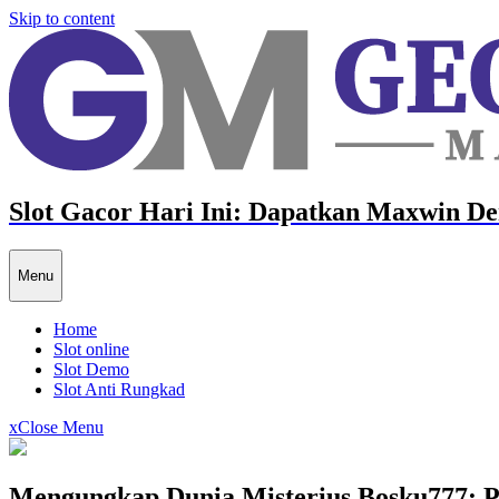
Skip to content
Slot Gacor Hari Ini: Dapatkan Maxwin De
Menu
Home
Slot online
Slot Demo
Slot Anti Rungkad
x
Close Menu
Mengungkap Dunia Misterius Bosku777: Pa