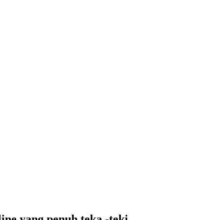
ne yang penuh teka -teki