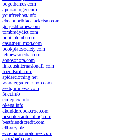
bogothemes.com
ajino-mingei.com
yourfreehost.info
cheapnorthfacejacketsm.com
gurjoshhomes.com
tombradydiet.com
bonthaiclub.com
casusbelli-mod.com
bookplatesociety.com
lebnewsmedia.com
sonosonora.com
linkuusinternasional1.com
friendsroll.com
spiderclothing.net
wondergadgetsshop.com
seatgurunews.com
3net.info
codeplex.info
okena.info
akunidpropokerqq.com
bespokecardetailing.com
bestfriendscredit.com
elibrary.biz
eczema-naturalcures.com
astro-bath.com