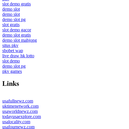
slot demo gratis
demo slot
demo slot
demo slot pg
slot gratis
slot demo gacor
demo slot gratis
demo slot mahjong
situs pkv
sbobet wap
live draw hk lotto
slot demo
demo slot pg
pkv games
Links
usafullnewz.com
uktimenetwork.com
usaworldnewz.com
todayusaexplore.com
usalocality.com
usafournewz.com