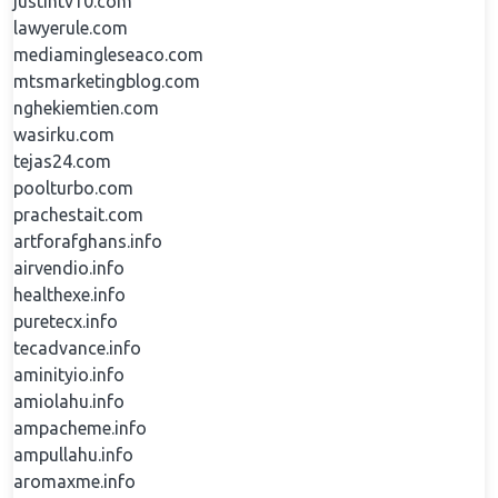
justintv10.com
lawyerule.com
mediamingleseaco.com
mtsmarketingblog.com
nghekiemtien.com
wasirku.com
tejas24.com
poolturbo.com
prachestait.com
artforafghans.info
airvendio.info
healthexe.info
puretecx.info
tecadvance.info
aminityio.info
amiolahu.info
ampacheme.info
ampullahu.info
aromaxme.info