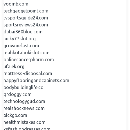
voomb.com
techgadgetpoint.com
tvsportsguide24.com
sportsreviews24.com
dubai360blog.com
lucky77slot.org
growmefast.com
mahkotahokislot.com
onlinecancerpharm.com
ufalek.org
mattress-disposal.com
happyflooringandcabinets.com
bodybuildinglife.co
qrdoggy.com
technologygud.com
realshocknews.com
pickgb.com
healthmistakes.com
ksfashiondresses.com