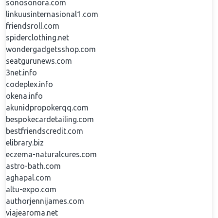
sonosonora.com
linkuusinternasional1.com
friendsroll.com
spiderclothing.net
wondergadgetsshop.com
seatgurunews.com
3net.info
codeplex.info
okena.info
akunidpropokerqq.com
bespokecardetailing.com
bestfriendscredit.com
elibrary.biz
eczema-naturalcures.com
astro-bath.com
aghapal.com
altu-expo.com
authorjennijames.com
viajearoma.net