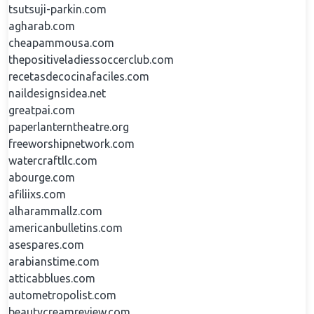
tsutsuji-parkin.com
agharab.com
cheapammousa.com
thepositiveladiessoccerclub.com
recetasdecocinafaciles.com
naildesignsidea.net
greatpai.com
paperlanterntheatre.org
freeworshipnetwork.com
watercraftllc.com
abourge.com
afiliixs.com
alharammallz.com
americanbulletins.com
asespares.com
arabianstime.com
atticabblues.com
autometropolist.com
beautycreamreview.com