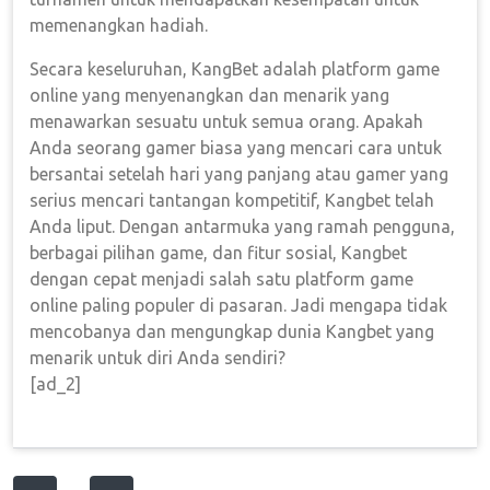
memenangkan hadiah.
Secara keseluruhan, KangBet adalah platform game
online yang menyenangkan dan menarik yang
menawarkan sesuatu untuk semua orang. Apakah
Anda seorang gamer biasa yang mencari cara untuk
bersantai setelah hari yang panjang atau gamer yang
serius mencari tantangan kompetitif, Kangbet telah
Anda liput. Dengan antarmuka yang ramah pengguna,
berbagai pilihan game, dan fitur sosial, Kangbet
dengan cepat menjadi salah satu platform game
online paling populer di pasaran. Jadi mengapa tidak
mencobanya dan mengungkap dunia Kangbet yang
menarik untuk diri Anda sendiri?
[ad_2]