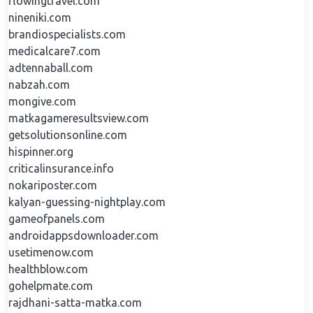
flowingtravel.com
nineniki.com
brandiospecialists.com
medicalcare7.com
adtennaball.com
nabzah.com
mongive.com
matkagameresultsview.com
getsolutionsonline.com
hispinner.org
criticalinsurance.info
nokariposter.com
kalyan-guessing-nightplay.com
gameofpanels.com
androidappsdownloader.com
usetimenow.com
healthblow.com
gohelpmate.com
rajdhani-satta-matka.com