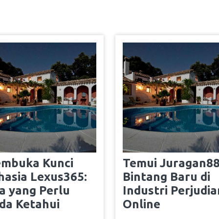
mbuka Kunci
Temui Juragan88
hasia Lexus365:
Bintang Baru di
a yang Perlu
Industri Perjudia
da Ketahui
Online