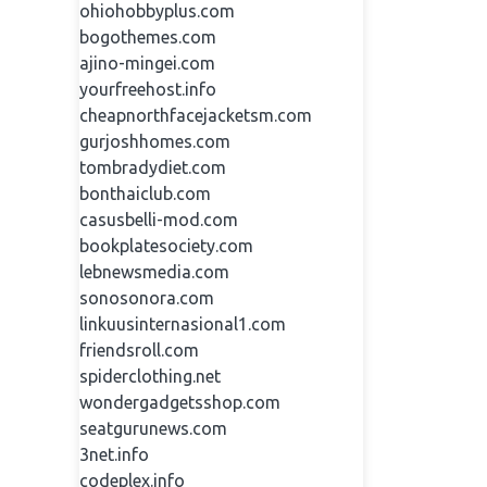
ohiohobbyplus.com
bogothemes.com
ajino-mingei.com
yourfreehost.info
cheapnorthfacejacketsm.com
gurjoshhomes.com
tombradydiet.com
bonthaiclub.com
casusbelli-mod.com
bookplatesociety.com
lebnewsmedia.com
sonosonora.com
linkuusinternasional1.com
friendsroll.com
spiderclothing.net
wondergadgetsshop.com
seatgurunews.com
3net.info
codeplex.info