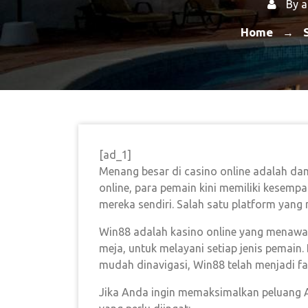
By
a
Home
→
[ad_1]
Menang besar di casino online adalah da
online, para pemain kini memiliki kese
mereka sendiri. Salah satu platform yan
Win88 adalah kasino online yang menawar
meja, untuk melayani setiap jenis pemai
mudah dinavigasi, Win88 telah menjadi fav
Jika Anda ingin memaksimalkan peluang A