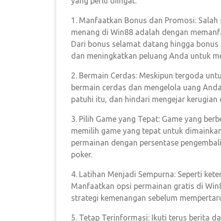
yang perlu diingat:
1. Manfaatkan Bonus dan Promosi: Salah 
menang di Win88 adalah dengan memanfa
Dari bonus selamat datang hingga bonus 
dan meningkatkan peluang Anda untuk me
2. Bermain Cerdas: Meskipun tergoda unt
bermain cerdas dan mengelola uang Anda 
patuhi itu, dan hindari mengejar kerugia
3. Pilih Game yang Tepat: Game yang berb
memilih game yang tepat untuk dimainkan
permainan dengan persentase pengembalian
poker.
4. Latihan Menjadi Sempurna: Seperti kete
Manfaatkan opsi permainan gratis di Wi
strategi kemenangan sebelum mempertaru
5. Tetap Terinformasi: Ikuti terus berita d