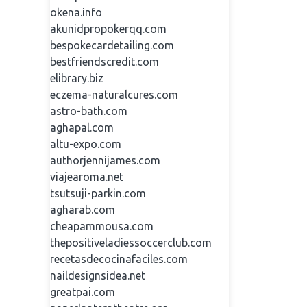
okena.info
akunidpropokerqq.com
bespokecardetailing.com
bestfriendscredit.com
elibrary.biz
eczema-naturalcures.com
astro-bath.com
aghapal.com
altu-expo.com
authorjennijames.com
viajearoma.net
tsutsuji-parkin.com
agharab.com
cheapammousa.com
thepositiveladiessoccerclub.com
recetasdecocinafaciles.com
naildesignsidea.net
greatpai.com