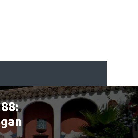
88:
ngan