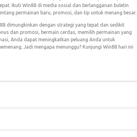
at. Ikuti Win88 di media sosial dan berlangganan buletin
entang permainan baru, promosi, dan tip untuk menang besar.
8 dimungkinkan dengan strategi yang tepat dan sedikit
us dan promosi, bermain cerdas, memilih permainan yang
ormasi, Anda dapat meningkatkan peluang Anda untuk
emenang. Jadi mengapa menunggu? Kunjungi Win88 hari ini