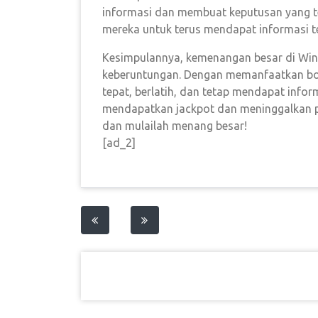
informasi dan membuat keputusan yang tep
mereka untuk terus mendapat informasi t
Kesimpulannya, kemenangan besar di Win8
keberuntungan. Dengan memanfaatkan bon
tepat, berlatih, dan tetap mendapat inf
mendapatkan jackpot dan meninggalkan p
dan mulailah menang besar!
[ad_2]
Post
navigation