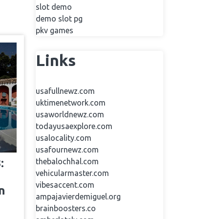
slot demo
demo slot pg
pkv games
Links
usafullnewz.com
uktimenetwork.com
usaworldnewz.com
todayusaexplore.com
usalocality.com
usafournewz.com
:
thebalochhal.com
vehicularmaster.com
vibesaccent.com
n
ampajavierdemiguel.org
brainboosters.co