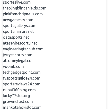
sporteslive.com
theblingblingshields.com
pinkfrenchtipnails.com
newgamestv.com
sportsgallerys.com
sportsmirrors.net
datasports.net
atasehirescortu.net
engineeringtechub.com
jerryescorts.com
attorneylegal.co
voomb.com
techgadgetpoint.com
tvsportsguide24.com
sportsreviews24.com
dubai360blog.com
lucky77slot.org
growmefast.com
mahkotahokislot.com