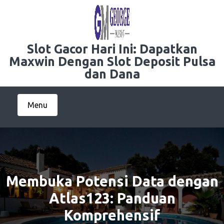
Skip
to
content
Slot Gacor Hari Ini: Dapatkan
Maxwin Dengan Slot Deposit Pulsa
dan Dana
Menu
Membuka Potensi Data dengan
Atlas123: Panduan
Komprehensif