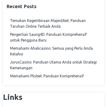
Recent Posts
Temukan Kegembiraan Majestibet: Panduan
Taruhan Online Terbaik Anda
Pengertian Saung4D: Panduan Komprehensif
untuk Pengguna Baru
Memahami Ahalicasino: Semua yang Perlu Anda
Ketahui
JurusCasino: Panduan Utama Anda untuk Strategi
Kemenangan
Memahami Plisbet: Panduan Komprehensif
Links