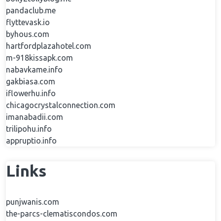
pandaclub.me
flyttevask.io
byhous.com
hartfordplazahotel.com
m-918kissapk.com
nabavkame.info
gakbiasa.com
iflowerhu.info
chicagocrystalconnection.com
imanabadii.com
trilipohu.info
appruptio.info
Links
punjwanis.com
the-parcs-clematiscondos.com