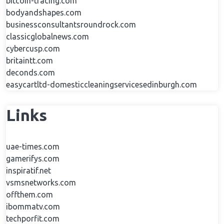
bitcoin-tracing.com
bodyandshapes.com
businessconsultantsroundrock.com
classicglobalnews.com
cybercusp.com
britaintt.com
deconds.com
easycartltd-domesticcleaningservicesedinburgh.com
Links
uae-times.com
gamerifys.com
inspiratif.net
vsmsnetworks.com
offthem.com
ibommatv.com
techporfit.com