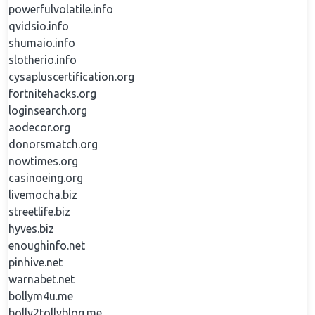
powerfulvolatile.info
qvidsio.info
shumaio.info
slotherio.info
cysapluscertification.org
fortnitehacks.org
loginsearch.org
aodecor.org
donorsmatch.org
nowtimes.org
casinoeing.org
livemocha.biz
streetlife.biz
hyves.biz
enoughinfo.net
pinhive.net
warnabet.net
bollym4u.me
bolly2tollyblog.me