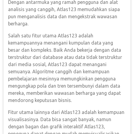
Dengan antarmuka yang ramah pengguna dan alat
analisis yang canggih, Atlas123 memudahkan siapa
pun menganalisis data dan mengekstrak wawasan
berharga.
Salah satu fitur utama Atlas123 adalah
kemampuannya menangani kumpulan data yang
besar dan kompleks. Baik Anda bekerja dengan data
terstruktur dari database atau data tidak terstruktur
dari media sosial, Atlas123 dapat menangani
semuanya. Algoritme canggih dan kemampuan
pembelajaran mesinnya memungkinkan pengguna
mengungkap pola dan tren tersembunyi dalam data
mereka, memberikan wawasan berharga yang dapat
mendorong keputusan bisnis.
Fitur utama lainnya dari Atlas123 adalah kemampuan
visualisasinya. Data bisa sangat banyak, namun
dengan bagan dan grafik interaktif Atlas123,
pengguna dapat dengan mudah memvisualisasikan