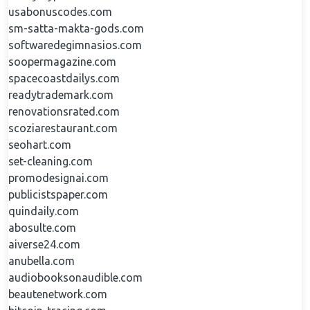
usabonuscodes.com
sm-satta-makta-gods.com
softwaredegimnasios.com
soopermagazine.com
spacecoastdailys.com
readytrademark.com
renovationsrated.com
scoziarestaurant.com
seohart.com
set-cleaning.com
promodesignai.com
publicistspaper.com
quindaily.com
abosulte.com
aiverse24.com
anubella.com
audiobooksonaudible.com
beautenetwork.com