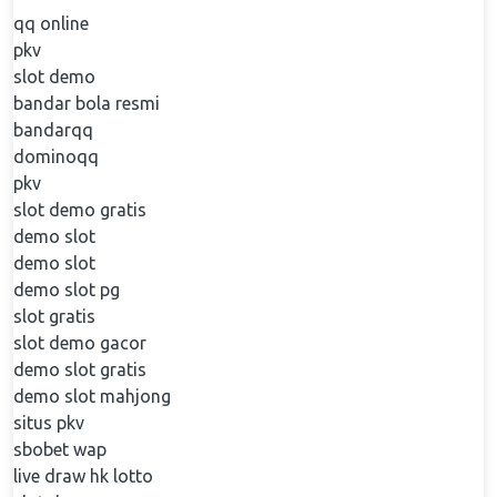
qq online
pkv
slot demo
bandar bola resmi
bandarqq
dominoqq
pkv
slot demo gratis
demo slot
demo slot
demo slot pg
slot gratis
slot demo gacor
demo slot gratis
demo slot mahjong
situs pkv
sbobet wap
live draw hk lotto