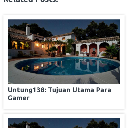
Untung138: Tujuan Utama Para
Gamer