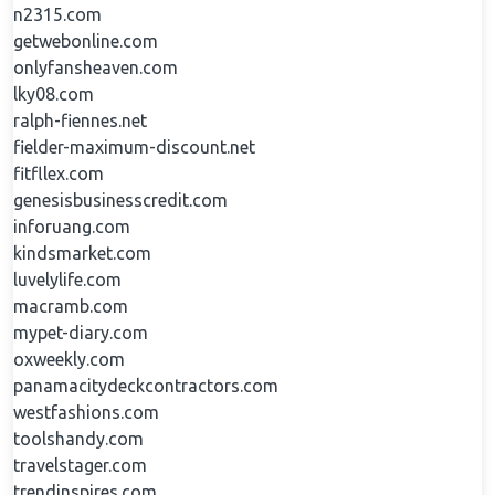
n2315.com
getwebonline.com
onlyfansheaven.com
lky08.com
ralph-fiennes.net
fielder-maximum-discount.net
fitfllex.com
genesisbusinesscredit.com
inforuang.com
kindsmarket.com
luvelylife.com
macramb.com
mypet-diary.com
oxweekly.com
panamacitydeckcontractors.com
westfashions.com
toolshandy.com
travelstager.com
trendinspires.com