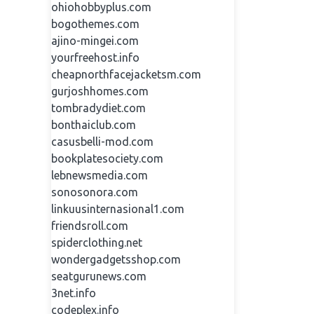
ohiohobbyplus.com
bogothemes.com
ajino-mingei.com
yourfreehost.info
cheapnorthfacejacketsm.com
gurjoshhomes.com
tombradydiet.com
bonthaiclub.com
casusbelli-mod.com
bookplatesociety.com
lebnewsmedia.com
sonosonora.com
linkuusinternasional1.com
friendsroll.com
spiderclothing.net
wondergadgetsshop.com
seatgurunews.com
3net.info
codeplex.info