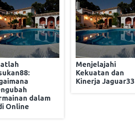
hatlah
Menjelajahi
sukan88:
Kekuatan dan
gaimana
Kinerja Jaguar33
ngubah
rmainan dalam
di Online