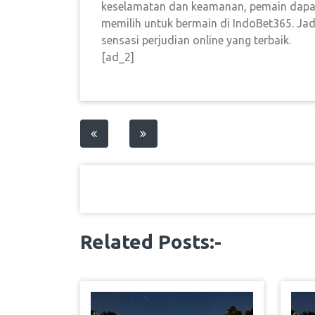
keselamatan dan keamanan, pemain dapat
memilih untuk bermain di IndoBet365. Ja
sensasi perjudian online yang terbaik.
[ad_2]
Post
navigation
Related Posts:-