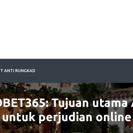
OT ANTI RUNGKAD
BET365: Tujuan utama
untuk perjudian online