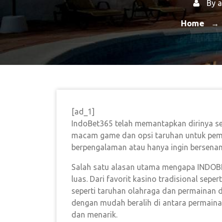
By
a
Home
→
[ad_1]
IndoBet365 telah memantapkan dirinya se
macam game dan opsi taruhan untuk pema
berpengalaman atau hanya ingin bersenan
Salah satu alasan utama mengapa INDOBE
luas. Dari favorit kasino tradisional sepe
seperti taruhan olahraga dan permainan 
dengan mudah beralih di antara permaina
dan menarik.