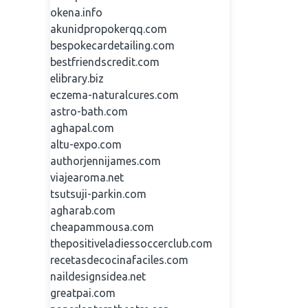
okena.info
akunidpropokerqq.com
bespokecardetailing.com
bestfriendscredit.com
elibrary.biz
eczema-naturalcures.com
astro-bath.com
aghapal.com
altu-expo.com
authorjennijames.com
viajearoma.net
tsutsuji-parkin.com
agharab.com
cheapammousa.com
thepositiveladiessoccerclub.com
recetasdecocinafaciles.com
naildesignsidea.net
greatpai.com