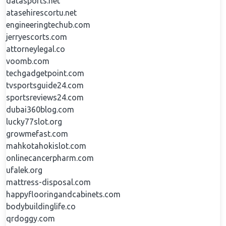
datasports.net
atasehirescortu.net
engineeringtechub.com
jerryescorts.com
attorneylegal.co
voomb.com
techgadgetpoint.com
tvsportsguide24.com
sportsreviews24.com
dubai360blog.com
lucky77slot.org
growmefast.com
mahkotahokislot.com
onlinecancerpharm.com
ufalek.org
mattress-disposal.com
happyflooringandcabinets.com
bodybuildinglife.co
qrdoggy.com