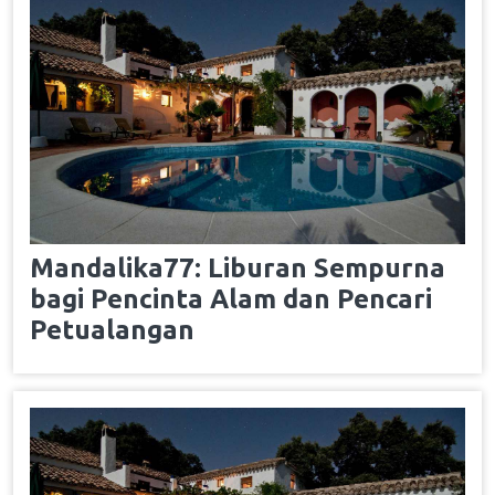
Mandalika77: Liburan Sempurna
bagi Pencinta Alam dan Pencari
Petualangan