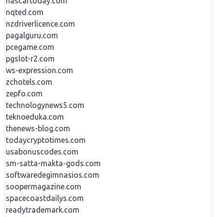
nascartoday.com
nqted.com
nzdriverlicence.com
pagalguru.com
pcegame.com
pgslot-r2.com
ws-expression.com
zchotels.com
zepfo.com
technologynews5.com
teknoeduka.com
thenews-blog.com
todaycryptotimes.com
usabonuscodes.com
sm-satta-makta-gods.com
softwaredegimnasios.com
soopermagazine.com
spacecoastdailys.com
readytrademark.com