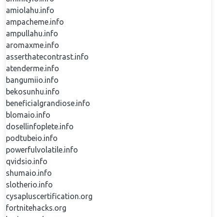
amiolahu.info
ampacheme.info
ampullahu.info
aromaxme.info
asserthatecontrast.info
atenderme.info
bangumiio.info
bekosunhu.info
beneficialgrandiose.info
blomaio.info
dosellinfoplete.info
podtubeio.info
powerfulvolatile.info
qvidsio.info
shumaio.info
slotherio.info
cysapluscertification.org
fortnitehacks.org