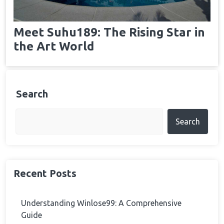
Meet Suhu189: The Rising Star in
the Art World
Search
Search
Recent Posts
Understanding Winlose99: A Comprehensive
Guide