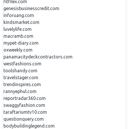
fitfllex.com
genesisbusinesscredit.com
inforuang.com
kindsmarket.com
luvelylife.com
macramb.com
mypet-diary.com
oxweekly.com
panamacitydeckcontractors.com
westfashions.com
toolshandy.com
travelstager.com
trendinspires.com
rannyephul.com
reportradar360.com
swaggyfashion.com
taraftariumtv10.com
questionquery.com
bodybuildinglegend.com