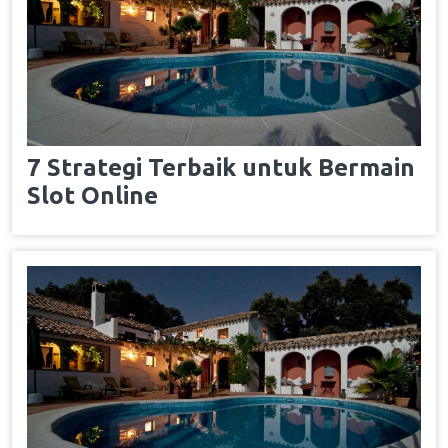
7 Strategi Terbaik untuk Bermain
Slot Online