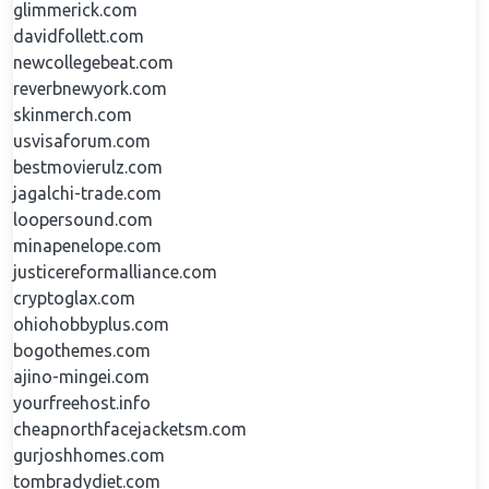
glimmerick.com
davidfollett.com
newcollegebeat.com
reverbnewyork.com
skinmerch.com
usvisaforum.com
bestmovierulz.com
jagalchi-trade.com
loopersound.com
minapenelope.com
justicereformalliance.com
cryptoglax.com
ohiohobbyplus.com
bogothemes.com
ajino-mingei.com
yourfreehost.info
cheapnorthfacejacketsm.com
gurjoshhomes.com
tombradydiet.com