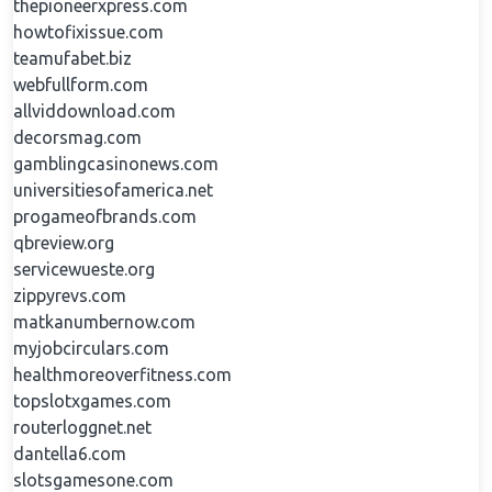
thepioneerxpress.com
howtofixissue.com
teamufabet.biz
webfullform.com
allviddownload.com
decorsmag.com
gamblingcasinonews.com
universitiesofamerica.net
progameofbrands.com
qbreview.org
servicewueste.org
zippyrevs.com
matkanumbernow.com
myjobcirculars.com
healthmoreoverfitness.com
topslotxgames.com
routerloggnet.net
dantella6.com
slotsgamesone.com