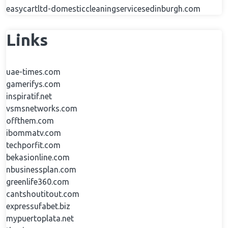
easycartltd-domesticcleaningservicesedinburgh.com
Links
uae-times.com
gamerifys.com
inspiratif.net
vsmsnetworks.com
offthem.com
ibommatv.com
techporfit.com
bekasionline.com
nbusinessplan.com
greenlife360.com
cantshoutitout.com
expressufabet.biz
mypuertoplata.net