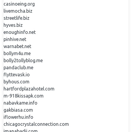
casinoeing.org
livemocha.biz
streetlife.biz
hyves.biz
enoughinfo.net
pinhive.net
warnabet.net
bollym4u.me
bolly2tollyblog.me
pandaclub.me
flyttevask.io
byhous.com
hartfordplazahotel.com
m-918kissapk.com
nabavkame.info
gakbiasa.com
iflowerhu.info
chicagocrystalconnection.com
imanabadii.com