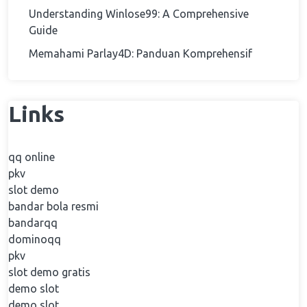
Understanding Winlose99: A Comprehensive
Guide
Memahami Parlay4D: Panduan Komprehensif
Links
qq online
pkv
slot demo
bandar bola resmi
bandarqq
dominoqq
pkv
slot demo gratis
demo slot
demo slot