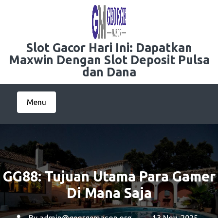
Skip
to
content
Slot Gacor Hari Ini: Dapatkan
Maxwin Dengan Slot Deposit Pulsa
dan Dana
Menu
GG88: Tujuan Utama Para Gamer
Di Mana Saja