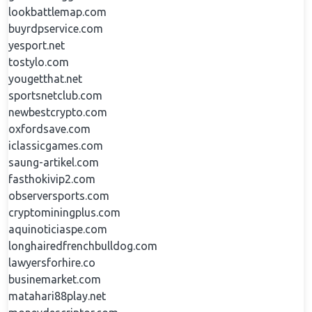
lookbattlemap.com
buyrdpservice.com
yesport.net
tostylo.com
yougetthat.net
sportsnetclub.com
newbestcrypto.com
oxfordsave.com
iclassicgames.com
saung-artikel.com
fasthokivip2.com
observersports.com
cryptominingplus.com
aquinoticiaspe.com
longhairedfrenchbulldog.com
lawyersforhire.co
businemarket.com
matahari88play.net