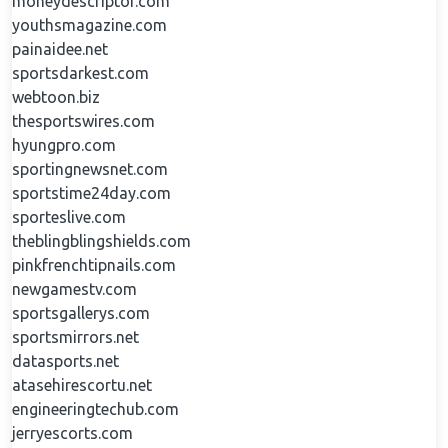
moneydescriptor.com
youthsmagazine.com
painaidee.net
sportsdarkest.com
webtoon.biz
thesportswires.com
hyungpro.com
sportingnewsnet.com
sportstime24day.com
sporteslive.com
theblingblingshields.com
pinkfrenchtipnails.com
newgamestv.com
sportsgallerys.com
sportsmirrors.net
datasports.net
atasehirescortu.net
engineeringtechub.com
jerryescorts.com