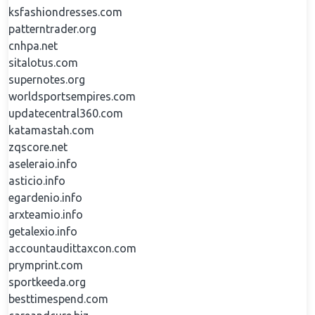
ksfashiondresses.com
patterntrader.org
cnhpa.net
sitalotus.com
supernotes.org
worldsportsempires.com
updatecentral360.com
katamastah.com
zqscore.net
aseleraio.info
asticio.info
egardenio.info
arxteamio.info
getalexio.info
accountaudittaxcon.com
prymprint.com
sportkeeda.org
besttimespend.com