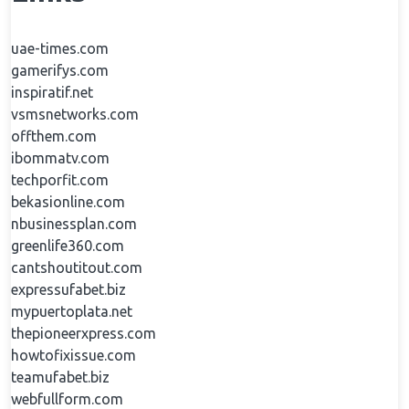
uae-times.com
gamerifys.com
inspiratif.net
vsmsnetworks.com
offthem.com
ibommatv.com
techporfit.com
bekasionline.com
nbusinessplan.com
greenlife360.com
cantshoutitout.com
expressufabet.biz
mypuertoplata.net
thepioneerxpress.com
howtofixissue.com
teamufabet.biz
webfullform.com