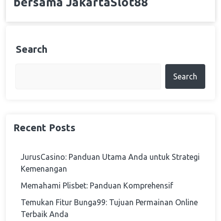
bersama JakartaSlot88
Search
Search
Recent Posts
JurusCasino: Panduan Utama Anda untuk Strategi
Kemenangan
Memahami Plisbet: Panduan Komprehensif
Temukan Fitur Bunga99: Tujuan Permainan Online
Terbaik Anda