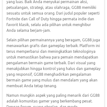
yang luas. Baik Anda menyukai permainan aksi,
petualangan, strategi, atau olahraga, GG88 memiliki
sesuatu untuk semua orang. Dari judul populer seperti
Fortnite dan Call of Duty hingga permata indie dan
favorit klasik, selalu ada pilihan untuk menghibur
Anda selama berjam-jam.
Selain pilihan permainannya yang beragam, GG88 juga
menawarkan grafis dan gameplay terbaik. Platform ini
terus memperbarui dan meningkatkan teknologinya
untuk memastikan bahwa para pemain mendapatkan
pengalaman bermain game terbaik. Dari visual yang
menakjubkan hingga kontrol yang halus dan gameplay
yang responsif, GG88 menghadirkan pengalaman
bermain game yang mulus dan mendalam yang akan
membuat Anda tetap tenang.
Namun mungkin aspek yang paling menarik dari GG88
adalah komunitas gamer yang berkembang pesat.
Dengan forum, ruang obrolan, dan mode