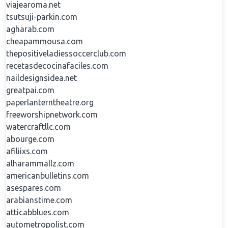
viajearoma.net
tsutsuji-parkin.com
agharab.com
cheapammousa.com
thepositiveladiessoccerclub.com
recetasdecocinafaciles.com
naildesignsidea.net
greatpai.com
paperlanterntheatre.org
freeworshipnetwork.com
watercraftllc.com
abourge.com
afiliixs.com
alharammallz.com
americanbulletins.com
asespares.com
arabianstime.com
atticabblues.com
autometropolist.com