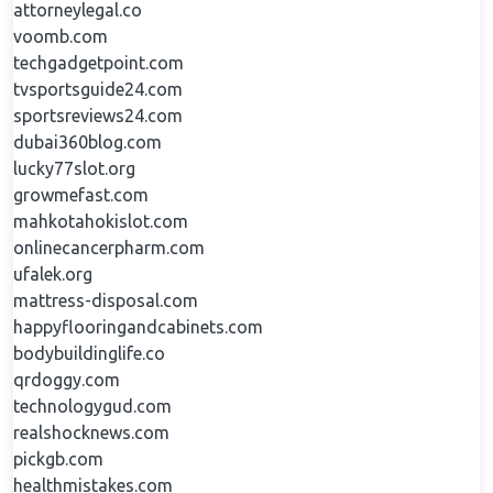
attorneylegal.co
voomb.com
techgadgetpoint.com
tvsportsguide24.com
sportsreviews24.com
dubai360blog.com
lucky77slot.org
growmefast.com
mahkotahokislot.com
onlinecancerpharm.com
ufalek.org
mattress-disposal.com
happyflooringandcabinets.com
bodybuildinglife.co
qrdoggy.com
technologygud.com
realshocknews.com
pickgb.com
healthmistakes.com