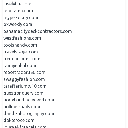
luvelylife.com
macramb.com
mypet-diary.com
oxweekly.com
panamacitydeckcontractors.com
westfashions.com
toolshandy.com
travelstager.com
trendinspires.com
rannyephul.com
reportradar360.com
swaggyfashion.com
taraftariumtv10.com
questionquery.com
bodybuildinglegend.com
brilliant-nails.com
dandr-photography.com
dokteroce.com
journal-francais.com