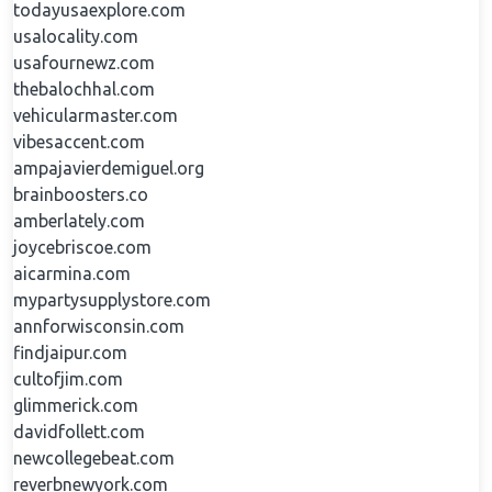
todayusaexplore.com
usalocality.com
usafournewz.com
thebalochhal.com
vehicularmaster.com
vibesaccent.com
ampajavierdemiguel.org
brainboosters.co
amberlately.com
joycebriscoe.com
aicarmina.com
mypartysupplystore.com
annforwisconsin.com
findjaipur.com
cultofjim.com
glimmerick.com
davidfollett.com
newcollegebeat.com
reverbnewyork.com