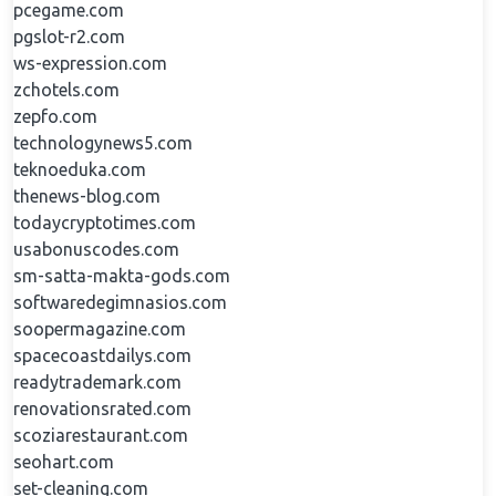
pcegame.com
pgslot-r2.com
ws-expression.com
zchotels.com
zepfo.com
technologynews5.com
teknoeduka.com
thenews-blog.com
todaycryptotimes.com
usabonuscodes.com
sm-satta-makta-gods.com
softwaredegimnasios.com
soopermagazine.com
spacecoastdailys.com
readytrademark.com
renovationsrated.com
scoziarestaurant.com
seohart.com
set-cleaning.com