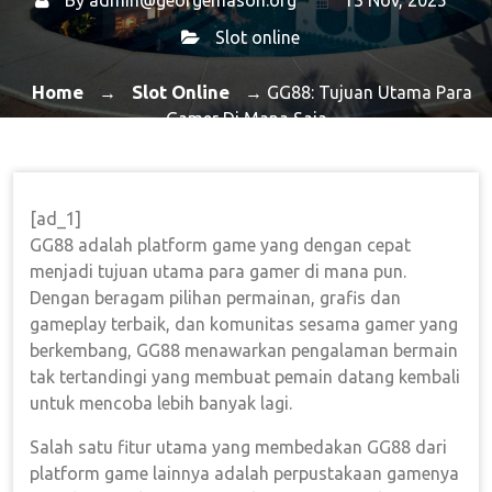
By
admin@georgemason.org
13 Nov, 2025
Slot online
Home
Slot Online
→
→ GG88: Tujuan Utama Para
Gamer Di Mana Saja
[ad_1]
GG88 adalah platform game yang dengan cepat
menjadi tujuan utama para gamer di mana pun.
Dengan beragam pilihan permainan, grafis dan
gameplay terbaik, dan komunitas sesama gamer yang
berkembang, GG88 menawarkan pengalaman bermain
tak tertandingi yang membuat pemain datang kembali
untuk mencoba lebih banyak lagi.
Salah satu fitur utama yang membedakan GG88 dari
platform game lainnya adalah perpustakaan gamenya