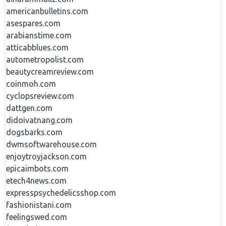
americanbulletins.com
asespares.com
arabianstime.com
atticabblues.com
autometropolist.com
beautycreamreview.com
coinmoh.com
cyclopsreview.com
dattgen.com
didoivatnang.com
dogsbarks.com
dwmsoftwarehouse.com
enjoytroyjackson.com
epicaimbots.com
etech4news.com
expresspsychedelicsshop.com
fashionistani.com
feelingswed.com