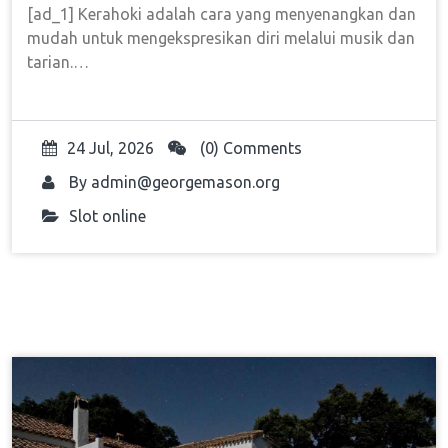
[ad_1] Kerahoki adalah cara yang menyenangkan dan
mudah untuk mengekspresikan diri melalui musik dan
tarian.…
24 Jul, 2026
(0) Comments
By
admin@georgemason.org
Slot online