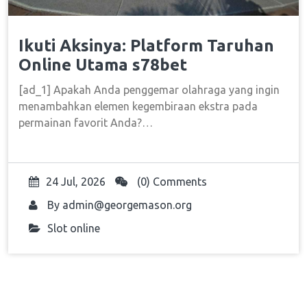
Ikuti Aksinya: Platform Taruhan
Online Utama s78bet
[ad_1] Apakah Anda penggemar olahraga yang ingin
menambahkan elemen kegembiraan ekstra pada
permainan favorit Anda?…
24 Jul, 2026
(0) Comments
By
admin@georgemason.org
Slot online