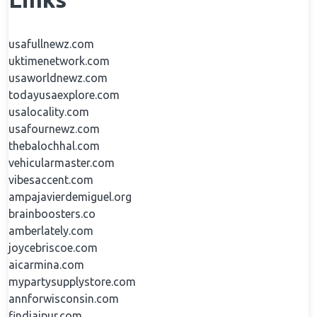
usafullnewz.com
uktimenetwork.com
usaworldnewz.com
todayusaexplore.com
usalocality.com
usafournewz.com
thebalochhal.com
vehicularmaster.com
vibesaccent.com
ampajavierdemiguel.org
brainboosters.co
amberlately.com
joycebriscoe.com
aicarmina.com
mypartysupplystore.com
annforwisconsin.com
findjaipur.com