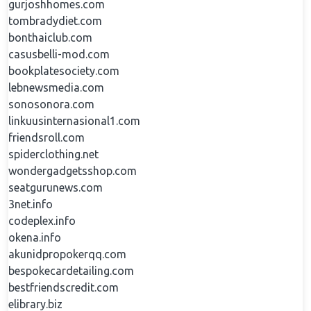
gurjoshhomes.com
tombradydiet.com
bonthaiclub.com
casusbelli-mod.com
bookplatesociety.com
lebnewsmedia.com
sonosonora.com
linkuusinternasional1.com
friendsroll.com
spiderclothing.net
wondergadgetsshop.com
seatgurunews.com
3net.info
codeplex.info
okena.info
akunidpropokerqq.com
bespokecardetailing.com
bestfriendscredit.com
elibrary.biz