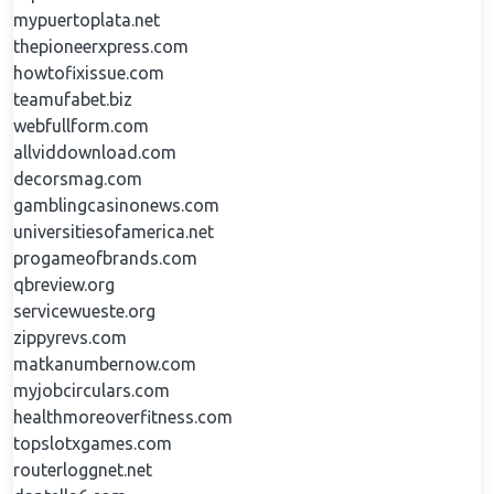
mypuertoplata.net
thepioneerxpress.com
howtofixissue.com
teamufabet.biz
webfullform.com
allviddownload.com
decorsmag.com
gamblingcasinonews.com
universitiesofamerica.net
progameofbrands.com
qbreview.org
servicewueste.org
zippyrevs.com
matkanumbernow.com
myjobcirculars.com
healthmoreoverfitness.com
topslotxgames.com
routerloggnet.net