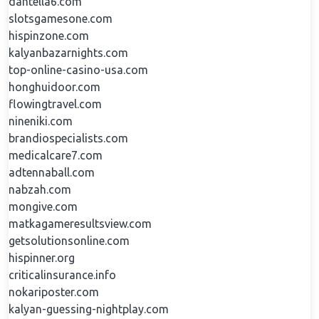
dantella6.com
slotsgamesone.com
hispinzone.com
kalyanbazarnights.com
top-online-casino-usa.com
honghuidoor.com
flowingtravel.com
nineniki.com
brandiospecialists.com
medicalcare7.com
adtennaball.com
nabzah.com
mongive.com
matkagameresultsview.com
getsolutionsonline.com
hispinner.org
criticalinsurance.info
nokariposter.com
kalyan-guessing-nightplay.com