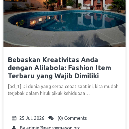
Bebaskan Kreativitas Anda
dengan Alilabola: Fashion Item
Terbaru yang Wajib Dimiliki
[ad_1] Di dunia yang serba cepat saat ini, kita mudah
terjebak dalam hiruk pikuk kehidupan…
25 Jul, 2026
(0) Comments
By
admin@georgemason.org