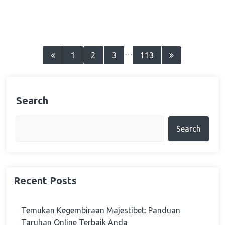
Posts
…
1
2
3
113
navigation
Search
Search
Recent Posts
Temukan Kegembiraan Majestibet: Panduan
Taruhan Online Terbaik Anda