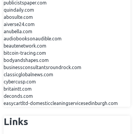
publicistspaper.com
quindaily.com
abosulte.com
aiverse24.com
anubella.com
audiobooksonaudible.com
beautenetwork.com
bitcoin-tracing.com
bodyandshapes.com
businessconsultantsroundrock.com
classicglobalnews.com
cybercusp.com
britaintt.com
deconds.com
easycartltd-domesticcleaningservicesedinburgh.com
Links