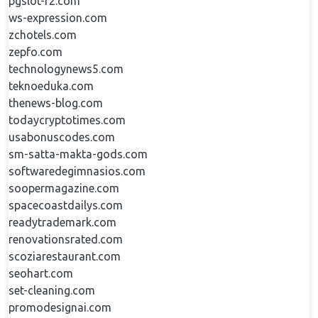
pgslot-r2.com
ws-expression.com
zchotels.com
zepfo.com
technologynews5.com
teknoeduka.com
thenews-blog.com
todaycryptotimes.com
usabonuscodes.com
sm-satta-makta-gods.com
softwaredegimnasios.com
soopermagazine.com
spacecoastdailys.com
readytrademark.com
renovationsrated.com
scoziarestaurant.com
seohart.com
set-cleaning.com
promodesignai.com