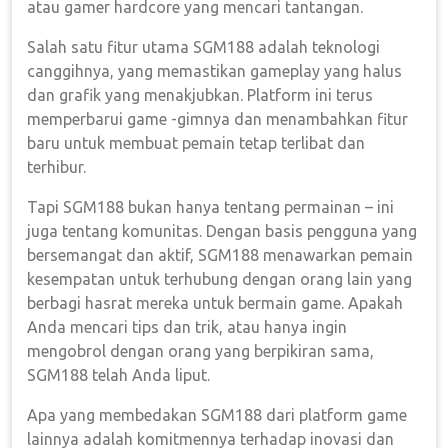
atau gamer hardcore yang mencari tantangan.
Salah satu fitur utama SGM188 adalah teknologi
canggihnya, yang memastikan gameplay yang halus
dan grafik yang menakjubkan. Platform ini terus
memperbarui game -gimnya dan menambahkan fitur
baru untuk membuat pemain tetap terlibat dan
terhibur.
Tapi SGM188 bukan hanya tentang permainan – ini
juga tentang komunitas. Dengan basis pengguna yang
bersemangat dan aktif, SGM188 menawarkan pemain
kesempatan untuk terhubung dengan orang lain yang
berbagi hasrat mereka untuk bermain game. Apakah
Anda mencari tips dan trik, atau hanya ingin
mengobrol dengan orang yang berpikiran sama,
SGM188 telah Anda liput.
Apa yang membedakan SGM188 dari platform game
lainnya adalah komitmennya terhadap inovasi dan