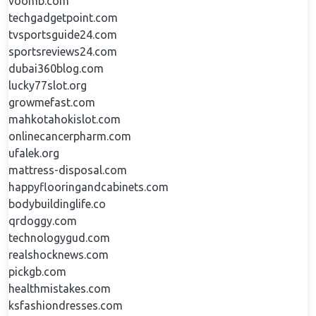
voomb.com
techgadgetpoint.com
tvsportsguide24.com
sportsreviews24.com
dubai360blog.com
lucky77slot.org
growmefast.com
mahkotahokislot.com
onlinecancerpharm.com
ufalek.org
mattress-disposal.com
happyflooringandcabinets.com
bodybuildinglife.co
qrdoggy.com
technologygud.com
realshocknews.com
pickgb.com
healthmistakes.com
ksfashiondresses.com