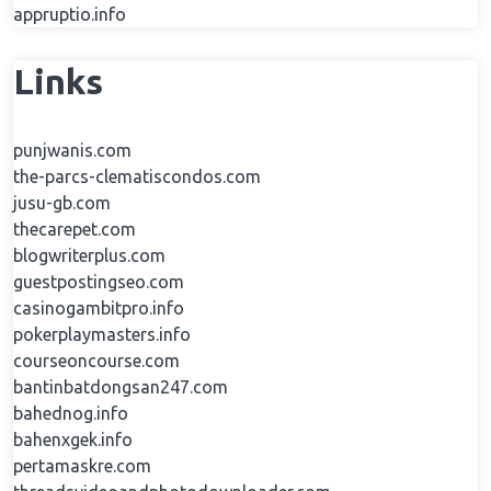
appruptio.info
Links
punjwanis.com
the-parcs-clematiscondos.com
jusu-gb.com
thecarepet.com
blogwriterplus.com
guestpostingseo.com
casinogambitpro.info
pokerplaymasters.info
courseoncourse.com
bantinbatdongsan247.com
bahednog.info
bahenxgek.info
pertamaskre.com