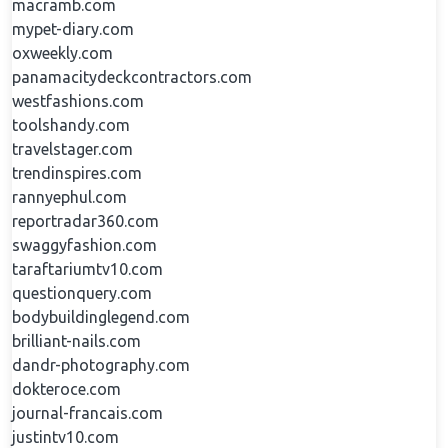
macramb.com
mypet-diary.com
oxweekly.com
panamacitydeckcontractors.com
westfashions.com
toolshandy.com
travelstager.com
trendinspires.com
rannyephul.com
reportradar360.com
swaggyfashion.com
taraftariumtv10.com
questionquery.com
bodybuildinglegend.com
brilliant-nails.com
dandr-photography.com
dokteroce.com
journal-francais.com
justintv10.com