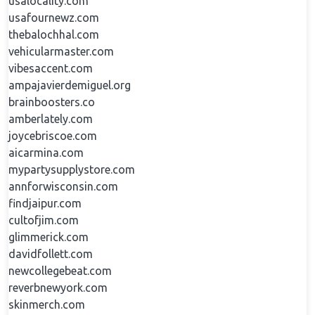
usalocality.com
usafournewz.com
thebalochhal.com
vehicularmaster.com
vibesaccent.com
ampajavierdemiguel.org
brainboosters.co
amberlately.com
joycebriscoe.com
aicarmina.com
mypartysupplystore.com
annforwisconsin.com
findjaipur.com
cultofjim.com
glimmerick.com
davidfollett.com
newcollegebeat.com
reverbnewyork.com
skinmerch.com