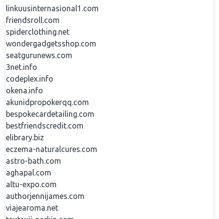
linkuusinternasional1.com
friendsroll.com
spiderclothing.net
wondergadgetsshop.com
seatgurunews.com
3net.info
codeplex.info
okena.info
akunidpropokerqq.com
bespokecardetailing.com
bestfriendscredit.com
elibrary.biz
eczema-naturalcures.com
astro-bath.com
aghapal.com
altu-expo.com
authorjennijames.com
viajearoma.net