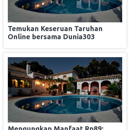
Temukan Keseruan Taruhan
Online bersama Dunia303
Mengungkap Manfaat Rp89: