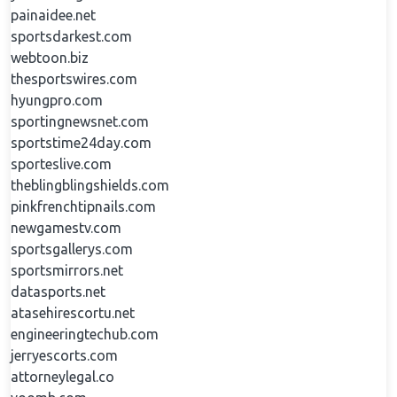
painaidee.net
sportsdarkest.com
webtoon.biz
thesportswires.com
hyungpro.com
sportingnewsnet.com
sportstime24day.com
sporteslive.com
theblingblingshields.com
pinkfrenchtipnails.com
newgamestv.com
sportsgallerys.com
sportsmirrors.net
datasports.net
atasehirescortu.net
engineeringtechub.com
jerryescorts.com
attorneylegal.co