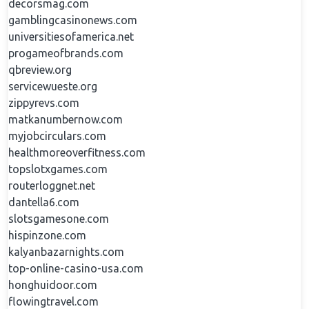
decorsmag.com
gamblingcasinonews.com
universitiesofamerica.net
progameofbrands.com
qbreview.org
servicewueste.org
zippyrevs.com
matkanumbernow.com
myjobcirculars.com
healthmoreoverfitness.com
topslotxgames.com
routerloggnet.net
dantella6.com
slotsgamesone.com
hispinzone.com
kalyanbazarnights.com
top-online-casino-usa.com
honghuidoor.com
flowingtravel.com