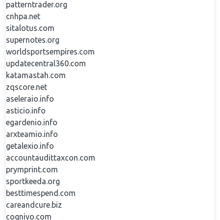
patterntrader.org
cnhpa.net
sitalotus.com
supernotes.org
worldsportsempires.com
updatecentral360.com
katamastah.com
zqscore.net
aseleraio.info
asticio.info
egardenio.info
arxteamio.info
getalexio.info
accountaudittaxcon.com
prymprint.com
sportkeeda.org
besttimespend.com
careandcure.biz
cogniyo.com