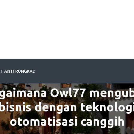
OT ANTI RUNGKAD
gaimana Owl77 mengu
bisnis dengan teknolog
otomatisasi canggih