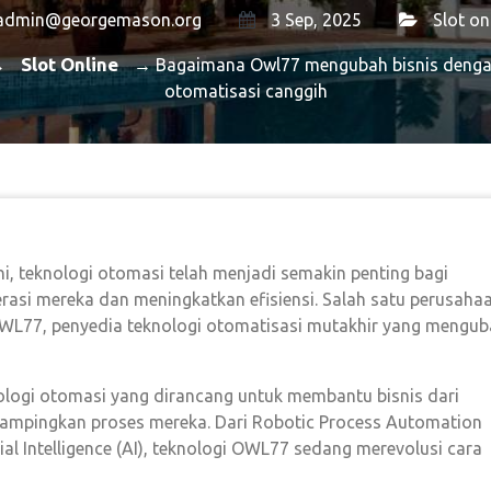
admin@georgemason.org
3 Sep, 2025
Slot on
Slot Online
→
→ Bagaimana Owl77 mengubah bisnis dengan
otomatisasi canggih
ini, teknologi otomasi telah menjadi semakin penting bagi
asi mereka dan meningkatkan efisiensi. Salah satu perusaha
WL77, penyedia teknologi otomatisasi mutakhir yang mengu
logi otomasi yang dirancang untuk membantu bisnis dari
mpingkan proses mereka. Dari Robotic Process Automation
ial Intelligence (AI), teknologi OWL77 sedang merevolusi cara