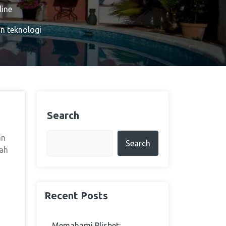
line
 teknologi
Search
an
Search
bah
Recent Posts
Memahami Plisbet: