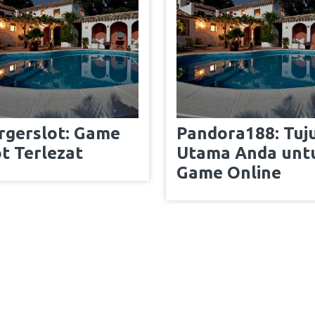
rgerslot: Game
Pandora188: Tuj
ot Terlezat
Utama Anda unt
Game Online