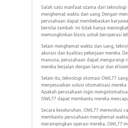
Salah satu manfaat utama dari teknolo
menghemat waktu dan uang. Dengan meng
perusahaan dapat membebaskan karyawan 
bernilai tambah. Ini tidak hanya meningka
memungkinkan bisnis untuk beroperasi lebih
Selain menghemat waktu dan uang, tekno
akurasi dan kualitas pekerjaan mereka. 
manusia, perusahaan dapat mengurangi r
mereka berjalan dengan lancar dan efisien
Selain itu, teknologi otomasi OWL77 sang
menyesuaikan solusi otomatisasi mereka 
Apakah perusahaan ingin mengotomatisasi
OWL77 dapat membantu mereka mencapai
Secara keseluruhan, OWL77 merevolusi ca
membantu perusahaan menghemat waktu d
merampingkan operasi mereka, OWL77 me