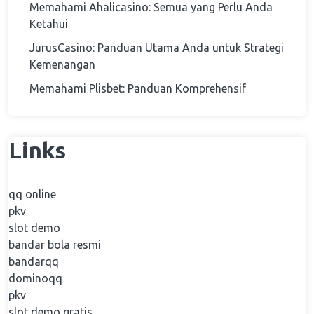
Memahami Ahalicasino: Semua yang Perlu Anda
Ketahui
JurusCasino: Panduan Utama Anda untuk Strategi
Kemenangan
Memahami Plisbet: Panduan Komprehensif
Links
qq online
pkv
slot demo
bandar bola resmi
bandarqq
dominoqq
pkv
slot demo gratis