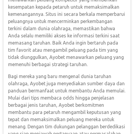
kesempatan kepada petaruh untuk memaksimalkan
kemenangannya. Situs ini secara berkala memperbarui
peluangnya untuk mencerminkan perkembangan
terkini dalam dunia olahraga, memastikan bahwa
Anda selalu memiliki akses ke informasi terkini saat
memasang taruhan. Baik Anda ingin bertaruh pada
tim favorit atau mengambil peluang pada tim yang
tidak diunggulkan, Ayobet menawarkan peluang yang
memenuhi berbagai strategi taruhan.
Bagi mereka yang baru mengenal dunia taruhan
olahraga, Ayobet juga menyediakan sumber daya dan
panduan bermanfaat untuk membantu Anda memulai.
Mulai dari tips membaca odds hingga penjelasan
berbagai jenis taruhan, Ayobet berkomitmen
membantu para petaruh mengambil keputusan yang
tepat dan memaksimalkan peluang mereka untuk
menang. Dengan tim dukungan pelanggan berdedikasi
yang siap menjawab pertanyaan atau permasalahan