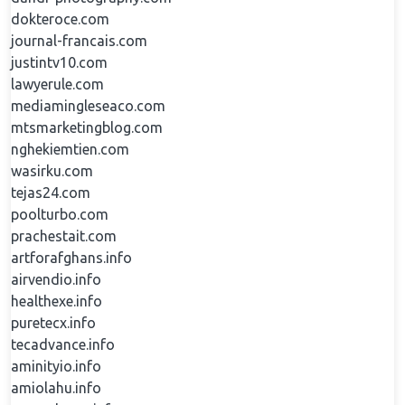
dokteroce.com
journal-francais.com
justintv10.com
lawyerule.com
mediamingleseaco.com
mtsmarketingblog.com
nghekiemtien.com
wasirku.com
tejas24.com
poolturbo.com
prachestait.com
artforafghans.info
airvendio.info
healthexe.info
puretecx.info
tecadvance.info
aminityio.info
amiolahu.info