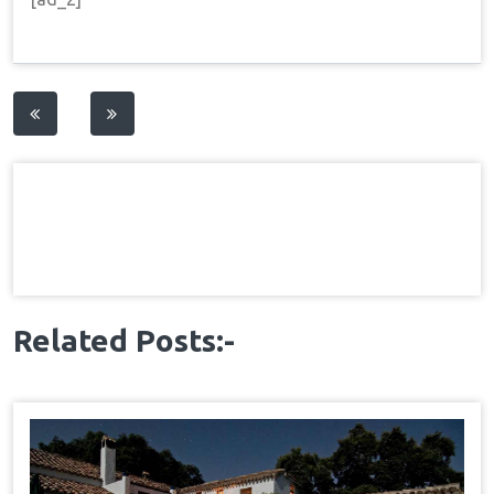
Post
navigation
Related Posts:-