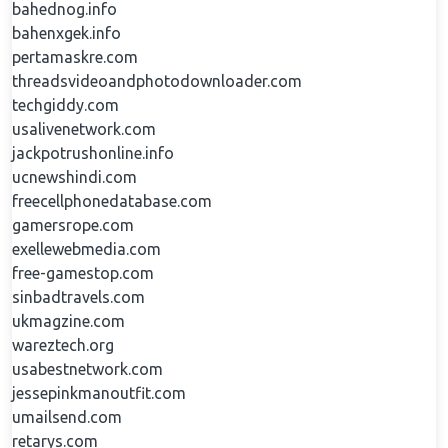
bahednog.info
bahenxgek.info
pertamaskre.com
threadsvideoandphotodownloader.com
techgiddy.com
usalivenetwork.com
jackpotrushonline.info
ucnewshindi.com
freecellphonedatabase.com
gamersrope.com
exellewebmedia.com
free-gamestop.com
sinbadtravels.com
ukmagzine.com
wareztech.org
usabestnetwork.com
jessepinkmanoutfit.com
umailsend.com
retarys.com