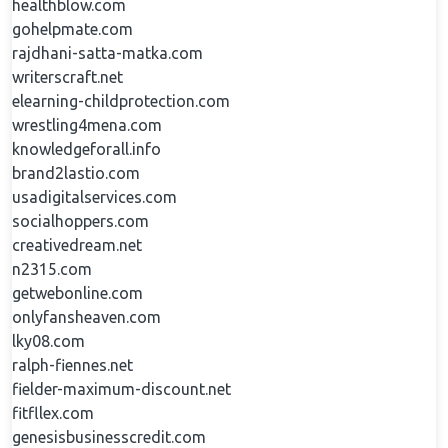
healthblow.com
gohelpmate.com
rajdhani-satta-matka.com
writerscraft.net
elearning-childprotection.com
wrestling4mena.com
knowledgeforall.info
brand2lastio.com
usadigitalservices.com
socialhoppers.com
creativedream.net
n2315.com
getwebonline.com
onlyfansheaven.com
lky08.com
ralph-fiennes.net
fielder-maximum-discount.net
fitfllex.com
genesisbusinesscredit.com