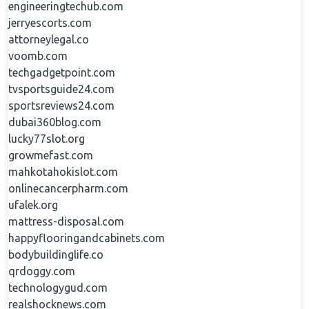
engineeringtechub.com
jerryescorts.com
attorneylegal.co
voomb.com
techgadgetpoint.com
tvsportsguide24.com
sportsreviews24.com
dubai360blog.com
lucky77slot.org
growmefast.com
mahkotahokislot.com
onlinecancerpharm.com
ufalek.org
mattress-disposal.com
happyflooringandcabinets.com
bodybuildinglife.co
qrdoggy.com
technologygud.com
realshocknews.com