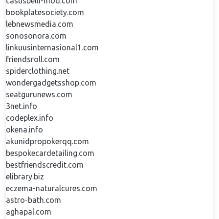
casusbelli-mod.com
bookplatesociety.com
lebnewsmedia.com
sonosonora.com
linkuusinternasional1.com
friendsroll.com
spiderclothing.net
wondergadgetsshop.com
seatgurunews.com
3net.info
codeplex.info
okena.info
akunidpropokerqq.com
bespokecardetailing.com
bestfriendscredit.com
elibrary.biz
eczema-naturalcures.com
astro-bath.com
aghapal.com