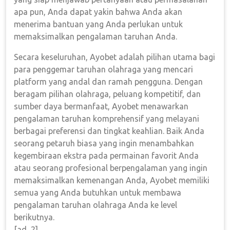
apa pun, Anda dapat yakin bahwa Anda akan
menerima bantuan yang Anda perlukan untuk
memaksimalkan pengalaman taruhan Anda.
Secara keseluruhan, Ayobet adalah pilihan utama bagi
para penggemar taruhan olahraga yang mencari
platform yang andal dan ramah pengguna. Dengan
beragam pilihan olahraga, peluang kompetitif, dan
sumber daya bermanfaat, Ayobet menawarkan
pengalaman taruhan komprehensif yang melayani
berbagai preferensi dan tingkat keahlian. Baik Anda
seorang petaruh biasa yang ingin menambahkan
kegembiraan ekstra pada permainan favorit Anda
atau seorang profesional berpengalaman yang ingin
memaksimalkan kemenangan Anda, Ayobet memiliki
semua yang Anda butuhkan untuk membawa
pengalaman taruhan olahraga Anda ke level
berikutnya.
[ad_2]