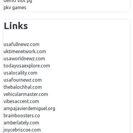
demo slot pg
pkv games
Links
usafullnewz.com
uktimenetwork.com
usaworldnewz.com
todayusaexplore.com
usalocality.com
usafournewz.com
thebalochhal.com
vehicularmaster.com
vibesaccent.com
ampajavierdemiguel.org
brainboosters.co
amberlately.com
joycebriscoe.com