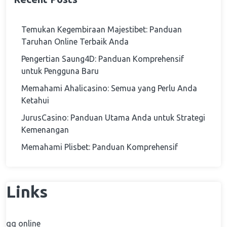
Temukan Kegembiraan Majestibet: Panduan
Taruhan Online Terbaik Anda
Pengertian Saung4D: Panduan Komprehensif
untuk Pengguna Baru
Memahami Ahalicasino: Semua yang Perlu Anda
Ketahui
JurusCasino: Panduan Utama Anda untuk Strategi
Kemenangan
Memahami Plisbet: Panduan Komprehensif
Links
qq online