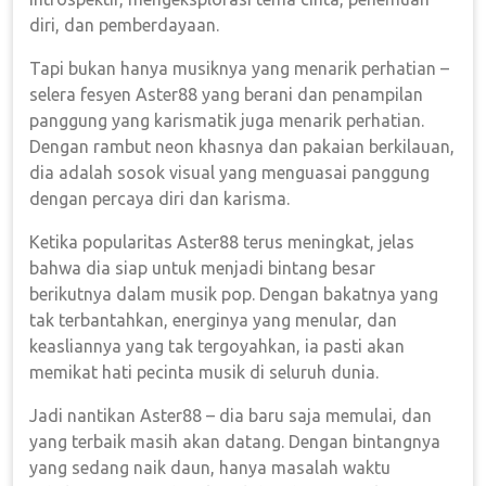
diri, dan pemberdayaan.
Tapi bukan hanya musiknya yang menarik perhatian –
selera fesyen Aster88 yang berani dan penampilan
panggung yang karismatik juga menarik perhatian.
Dengan rambut neon khasnya dan pakaian berkilauan,
dia adalah sosok visual yang menguasai panggung
dengan percaya diri dan karisma.
Ketika popularitas Aster88 terus meningkat, jelas
bahwa dia siap untuk menjadi bintang besar
berikutnya dalam musik pop. Dengan bakatnya yang
tak terbantahkan, energinya yang menular, dan
keasliannya yang tak tergoyahkan, ia pasti akan
memikat hati pecinta musik di seluruh dunia.
Jadi nantikan Aster88 – dia baru saja memulai, dan
yang terbaik masih akan datang. Dengan bintangnya
yang sedang naik daun, hanya masalah waktu