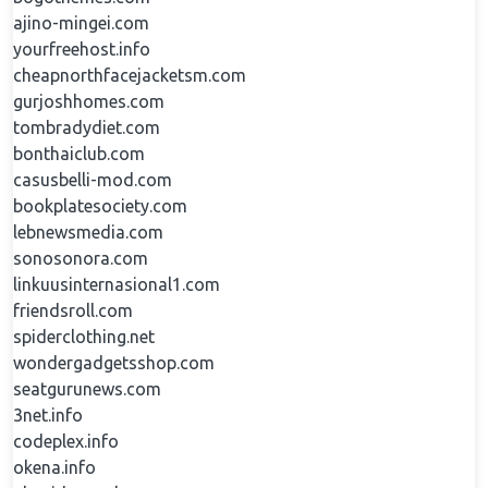
ajino-mingei.com
yourfreehost.info
cheapnorthfacejacketsm.com
gurjoshhomes.com
tombradydiet.com
bonthaiclub.com
casusbelli-mod.com
bookplatesociety.com
lebnewsmedia.com
sonosonora.com
linkuusinternasional1.com
friendsroll.com
spiderclothing.net
wondergadgetsshop.com
seatgurunews.com
3net.info
codeplex.info
okena.info